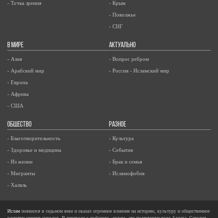
- Точка зрения
- Крым
- Поволжье
- СНГ
В МИРЕ
АКТУАЛЬНО
- Азия
- Вопрос ребром
- Арабский мир
- Россия - Исламский мир
- Европа
- Африка
- США
ОБЩЕСТВО
РАЗНОЕ
- Благотворительность
- Культура
- Здоровье и медицина
- События
- Из жизни
- Брак и семья
- Мигранты
- Исламофобия
- Халяль
Ислам
появился в седьмом веке и оказал огромное влияние на историю, культуру и общественное
развитие многих народов. В переводе с арабского «ислам» это подчинение воле Аллаха. Сегодня