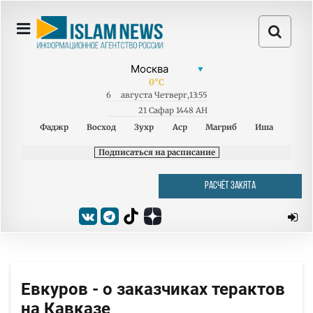
0
°C
6
августа
Четверг
,
13:55
21 Сафар 1448 AH
Фаджр
Восход
Зухр
Аср
Магриб
Иша
Подписаться на расписание
РАСЧЁТ ЗАКЯТА
Евкуров - о заказчиках терактов
на Кавказе