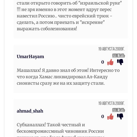
стали открыто говорить об "израильской руке"
!!! не зря именно в этот момент вдруг перес
навестил Россию.. чисто еврейский трюк -
сделать, а потом приехать и "искренне"
выражать соболезнования!
19 Августа 2009г.
Ответить
UmarHayam
0
Машаллах! Я давно знал об этом! Интересно то
что когда Хамас ликвидировал Ал-Каиду
сионисты сразу же на их защиту стали.
19 Августа 2009г.
Ответить
ahmad_shah
0
Субханаллах! Такой честный и
бескомпромиссмный чиновник России