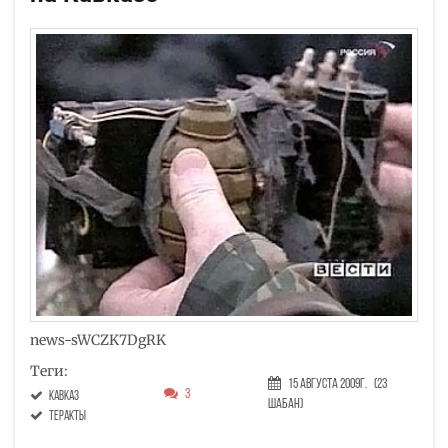
news-sWCZK7DgRK
Теги:
15 Августа 2009г.
(23
3
Кавказ
Шабан)
теракты