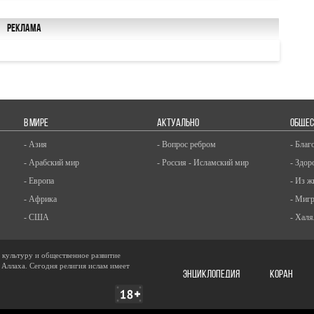
Реклама
В МИРЕ
АКТУАЛЬНО
ОБЩЕС
- Азия
- Вопрос ребром
- Благ
- Арабский мир
- Россия - Исламский мир
- Здор
- Европа
- Из ж
- Африка
- Миг
- США
- Халя
, культуру и общественное развитие
 Аллаха. Сегодня религия ислам имеет
ЭНЦИКЛОПЕДИЯ
КОРАН