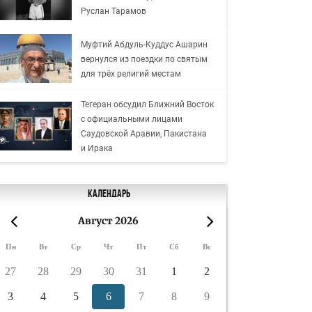
Руслан Тарамов
Муфтий Абдуль-Куддус Ашарин
вернулся из поездки по святым
для трёх религий местам
Тегеран обсудил Ближний Восток
с официальными лицами
Саудовской Аравии, Пакистана
и Ирака
Календарь
Август 2026
«
»
Пн
Вт
Ср
Чт
Пт
Сб
Вс
27
28
29
30
31
1
2
3
4
5
6
7
8
9