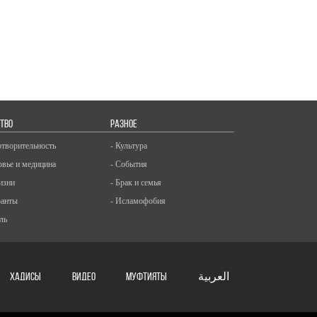
ТВО
РАЗНОЕ
отворительность
- Культура
овье и медицина
- События
изни
- Брак и семья
ранты
- Исламофобия
ль
ХАДИСЫ
ВИДЕО
Муфтияты
العربية