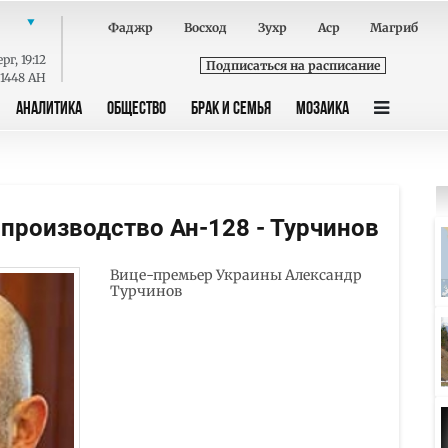
Фаджр
Восход
Зухр
Аср
Магриб
ерг
,
19:12
Подписаться на расписание
 1448 AH
АНАЛИТИКА
ОБЩЕСТВО
БРАК И СЕМЬЯ
МОЗАИКА
производство Ан-128 - Турчинов
Вице-премьер Украины Александр
Турчинов