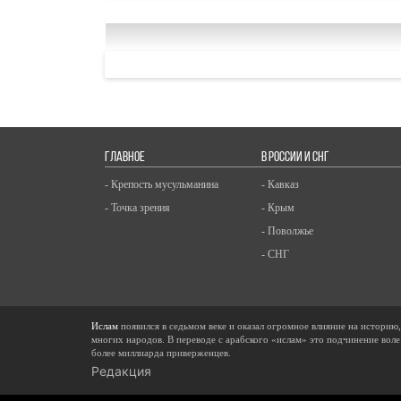
ГЛАВНОЕ
В РОССИИ И СНГ
- Крепость мусульманина
- Кавказ
- Точка зрения
- Крым
- Поволжье
- СНГ
Ислам
появился в седьмом веке и оказал огромное влияние на историю
многих народов. В переводе с арабского «ислам» это подчинение воле
более миллиарда приверженцев.
Редакция