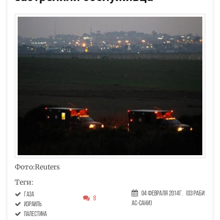
Фото:Reuters
Теги:
04 Февраля 2014г.
(03 Раби
газа
8
ас-сани)
Израиль
Палестина