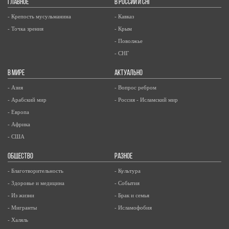
ГЛАВНОЕ
В РОССИИ И СНГ
- Крепость мусульманина
- Кавказ
- Точка зрения
- Крым
- Поволжье
- СНГ
В МИРЕ
АКТУАЛЬНО
- Азия
- Вопрос ребром
- Арабский мир
- Россия - Исламский мир
- Европа
- Африка
- США
ОБЩЕСТВО
РАЗНОЕ
- Благотворительность
- Культура
- Здоровье и медицина
- События
- Из жизни
- Брак и семья
- Мигранты
- Исламофобия
- Халяль