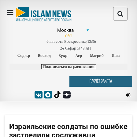
0
°C
9
августа
Воскресенье
,
12:36
24 Сафар 1448 AH
Фаджр
Восход
Зухр
Аср
Магриб
Иша
Подписаться на расписание
РАСЧЁТ ЗАКЯТА
Израильские солдаты по ошибке
застрелили сослуживца