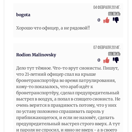
04 Февраля 2014г.
Ответить
bogota
0
Хорошо что офицер, а не рядовой!!
07 Февраля 2014г.
Ответить
Rodion Malinovsky
0
Дело тут тёмное. Что-то врут сионисты. Пишут,
что 21-летний офицер спал на крыше
бронетранспортёра во время патрулирования,
кому-то показалось, что араб идёт к
бронетранспортёру, сделал предупредительный
выстрел в воздух, а попал в спящего сиониста. Не
очень верится в правдивость потому, что у них
по уставу положено спрашивать пароль у
приближающегося, и если не назовёт, сделать
предупредительный выстрел строго вверх. А тут
и пароля не спросил, и явно не вверх - а в своего