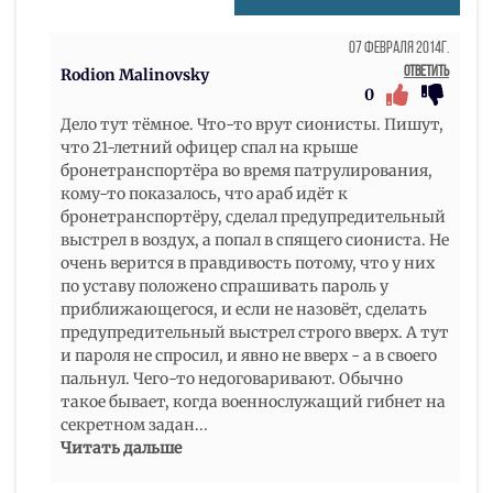
07 Февраля 2014г.
Ответить
Rodion Malinovsky
0
Дело тут тёмное. Что-то врут сионисты. Пишут,
что 21-летний офицер спал на крыше
бронетранспортёра во время патрулирования,
кому-то показалось, что араб идёт к
бронетранспортёру, сделал предупредительный
выстрел в воздух, а попал в спящего сиониста. Не
очень верится в правдивость потому, что у них
по уставу положено спрашивать пароль у
приближающегося, и если не назовёт, сделать
предупредительный выстрел строго вверх. А тут
и пароля не спросил, и явно не вверх - а в своего
пальнул. Чего-то недоговаривают. Обычно
такое бывает, когда военнослужащий гибнет на
секретном задан
...
Читать дальше