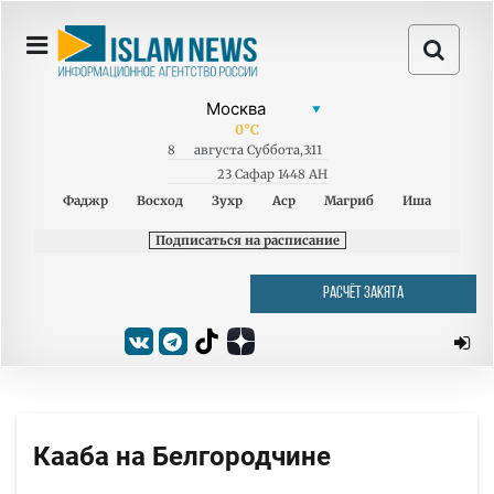
0
°C
8
августа
Суббота
,
3:11
23 Сафар 1448 AH
Фаджр
Восход
Зухр
Аср
Магриб
Иша
Подписаться на расписание
РАСЧЁТ ЗАКЯТА
Кааба на Белгородчине