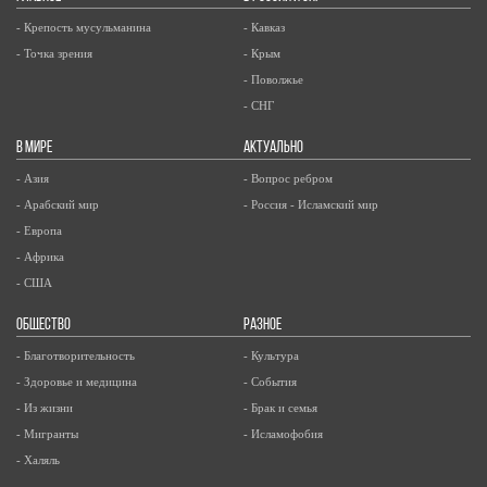
- Крепость мусульманина
- Кавказ
- Точка зрения
- Крым
- Поволжье
- СНГ
В МИРЕ
АКТУАЛЬНО
- Азия
- Вопрос ребром
- Арабский мир
- Россия - Исламский мир
- Европа
- Африка
- США
ОБЩЕСТВО
РАЗНОЕ
- Благотворительность
- Культура
- Здоровье и медицина
- События
- Из жизни
- Брак и семья
- Мигранты
- Исламофобия
- Халяль