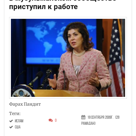
приступил к работе
Фарах Пандит
Теги:
18 Сентября 2009г.
(28
0
ислам
Рамадан)
США