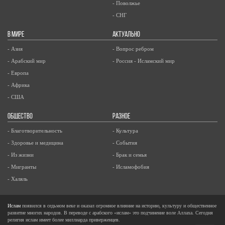
- Поволжье
- СНГ
В МИРЕ
АКТУАЛЬНО
- Азия
- Вопрос ребром
- Арабский мир
- Россия - Исламский мир
- Европа
- Африка
- США
ОБЩЕСТВО
РАЗНОЕ
- Благотворительность
- Культура
- Здоровье и медицина
- События
- Из жизни
- Брак и семья
- Мигранты
- Исламофобия
- Халяль
Ислам
появился в седьмом веке и оказал огромное влияние на историю, культуру и общественное
развитие многих народов. В переводе с арабского «ислам» это подчинение воле Аллаха. Сегодня
религия ислам имеет более миллиарда приверженцев.