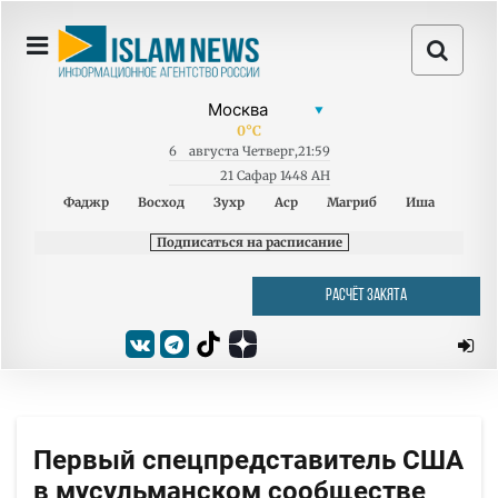
0
°C
6
августа
Четверг
,
21:59
21 Сафар 1448 AH
Фаджр
Восход
Зухр
Аср
Магриб
Иша
Подписаться на расписание
РАСЧЁТ ЗАКЯТА
Первый спецпредставитель США
в мусульманском сообществе