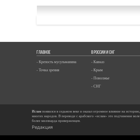
ГЛАВНОЕ
В РОССИИ И СНГ
- Крепость мусульманина
- Кавказ
- Точка зрения
- Крым
- Поволжье
- СНГ
Ислам
появился в седьмом веке и оказал огромное влияние на историю
многих народов. В переводе с арабского «ислам» это подчинение воле
более миллиарда приверженцев.
Редакция