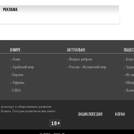
Реклама
В МИРЕ
АКТУАЛЬНО
ОБЩЕС
- Азия
- Вопрос ребром
- Благ
- Арабский мир
- Россия - Исламский мир
- Здор
- Европа
- Из ж
- Африка
- Миг
- США
- Халя
, культуру и общественное развитие
 Аллаха. Сегодня религия ислам имеет
ЭНЦИКЛОПЕДИЯ
КОРАН