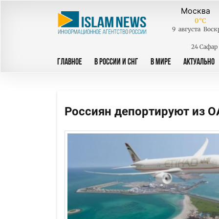
0
°C
9
августа
Воск
24 Сафар
ГЛАВНОЕ
В РОССИИ И СНГ
В МИРЕ
АКТУАЛЬНО
Россиян депортируют из О