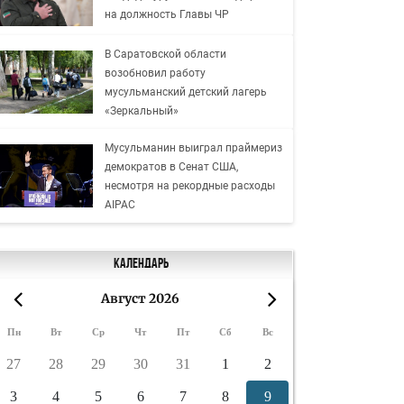
на должность Главы ЧР
В Саратовской области
возобновил работу
мусульманский детский лагерь
«Зеркальный»
Мусульманин выиграл праймериз
демократов в Сенат США,
несмотря на рекордные расходы
AIPAC
Календарь
Август 2026
«
»
Пн
Вт
Ср
Чт
Пт
Сб
Вс
27
28
29
30
31
1
2
3
4
5
6
7
8
9