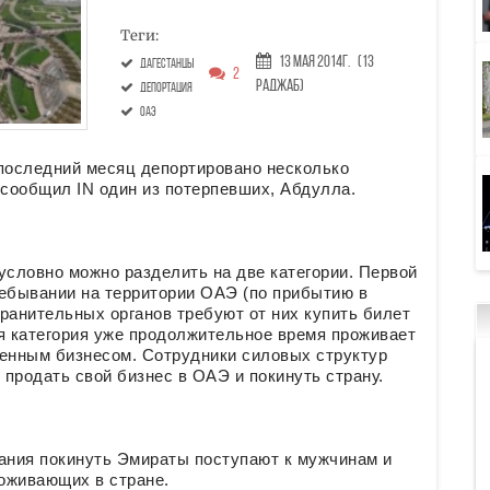
Теги:
13 Мая 2014г.
(13
дагестанцы
2
Раджаб)
депортация
оаэ
последний месяц депортировано несколько
 сообщил IN один из потерпевших, Абдулла.
условно можно разделить на две категории. Первой
ребывании на территории ОАЭ (по прибытию в
ранительных органов требуют от них купить билет
я категория уже продолжительное время проживает
венным бизнесом. Сотрудники силовых структур
 продать свой бизнес в ОАЭ и покинуть страну.
вания покинуть Эмираты поступают к мужчинам и
роживающих в стране.