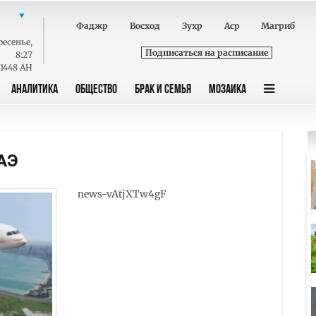
Фаджр
Восход
Зухр
Аср
Магриб
ресенье
,
Подписаться на расписание
8:27
 1448 AH
АНАЛИТИКА
ОБЩЕСТВО
БРАК И СЕМЬЯ
МОЗАИКА
АЭ
news-vAtjXTw4gF