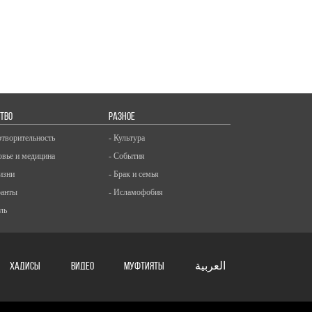
ТВО
РАЗНОЕ
отворительность
- Культура
овье и медицина
- События
изни
- Брак и семья
ранты
- Исламофобия
ль
ХАДИСЫ
ВИДЕО
Муфтияты
العربية