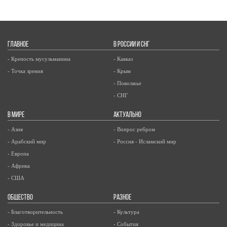
ГЛАВНОЕ
В РОССИИ И СНГ
- Крепость мусульманина
- Кавказ
- Точка зрения
- Крым
- Поволжье
- СНГ
В МИРЕ
АКТУАЛЬНО
- Азия
- Вопрос ребром
- Арабский мир
- Россия - Исламский мир
- Европа
- Африка
- США
ОБЩЕСТВО
РАЗНОЕ
- Благотворительность
- Культура
- Здоровье и медицина
- События