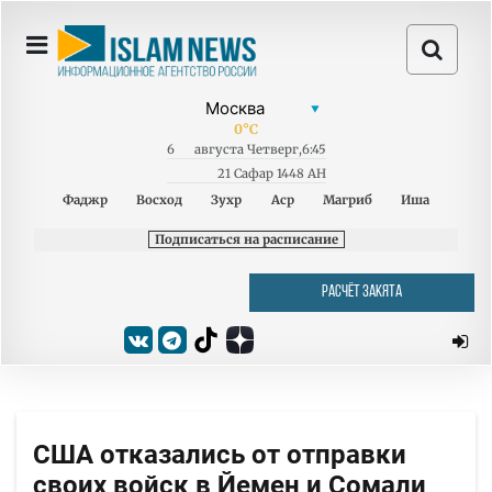
0
°C
6
августа
Четверг
,
6:45
21 Сафар 1448 AH
Фаджр
Восход
Зухр
Аср
Магриб
Иша
Подписаться на расписание
РАСЧЁТ ЗАКЯТА
США отказались от отправки
своих войск в Йемен и Сомали