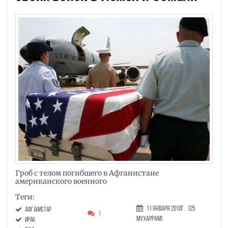
Гроб с телом погибшего в Афганистане
американского военного
Теги:
11 Января 2010г.
(25
Афганистар
1
Мухаррам)
Ирак