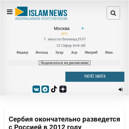
0
°C
7
августа
Пятница
,
15:57
22 Сафар 1448 AH
Фаджр
Восход
Зухр
Аср
Магриб
Иша
Подписаться на расписание
РАСЧЁТ ЗАКЯТА
Сербия окончательно разведется
с Россией в 2012 году