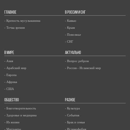
ГЛАВНОЕ
В РОССИИ И СНГ
- Крепость мусульманина
- Кавказ
- Точка зрения
- Крым
- Поволжье
- СНГ
В МИРЕ
АКТУАЛЬНО
- Азия
- Вопрос ребром
- Арабский мир
- Россия - Исламский мир
- Европа
- Африка
- США
ОБЩЕСТВО
РАЗНОЕ
- Благотворительность
- Культура
- Здоровье и медицина
- События
- Из жизни
- Брак и семья
- Мигранты
- Исламофобия