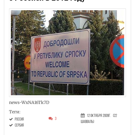
news-WxNA16Tk7D
Теги:
12 Октября 2009г.
(22
3
Россия
Шавваль)
сербия