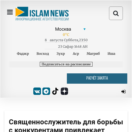
0
°C
8
августа
Суббота
,
23:50
23 Сафар 1448 AH
Фаджр
Восход
Зухр
Аср
Магриб
Иша
Подписаться на расписание
РАСЧЁТ ЗАКЯТА
Священнослужитель для борьбы
с конкурентами привлекает