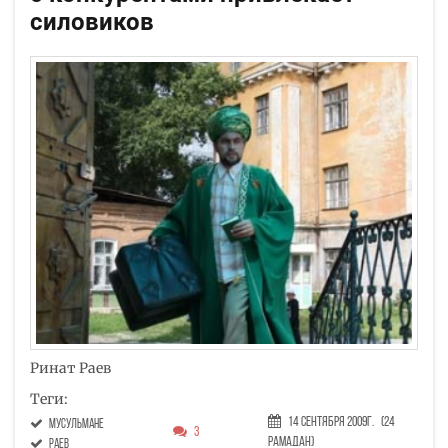
силовиков
Ринат Раев
Теги:
14 Сентября 2009г.
(24
мусульмане
3
Рамадан)
раев