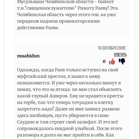
Мусульмане Челябинской области - байкот
т.н."священнослужителю" Ринату Раеву! Эта
Челябинская область через этого гов..ка уже
порядком надоела провокаторскими
действиями Раева.
16 Сентября 2009г.
Ответить
muahidun
0
Однажды, когда Раев только вступил на свой
муфтийский престол, я зашел к нему
познакомится. И уже через несколько минут я
понял, что это за птица: он мне стал обьяснять
какой глупый Аширов. Ему не нравятся кресты
на гербе, так что теперь тетрадки в клетку
запретить надо? Далее он мне заявил: развели
здесь хизбовцев, пусть убираются в свою
Саудию и там строят свой халифат. И это всё
сопровождалось ехидной улыбкой. После этого
разговора я долго не мог прийти в себя. Как