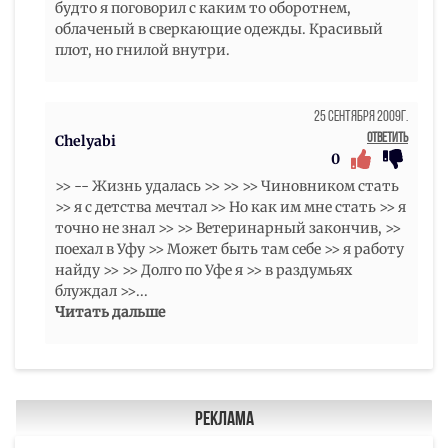
будто я поговорил с каким то оборотнем,
облаченый в сверкающие одежды. Красивый
плот, но гнилой внутри.
25 Сентября 2009г.
Ответить
Chelyabi
0
>> -- Жизнь удалась >> >> >> Чиновником стать
>> я с детства мечтал >> Но как им мне стать >> я
точно не знал >> >> Ветеринарный закончив, >>
поехал в Уфу >> Может быть там себе >> я работу
найду >> >> Долго по Уфе я >> в раздумьях
блуждал >>
...
Читать дальше
Реклама