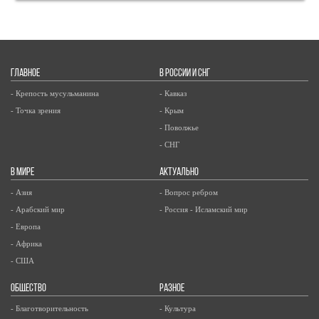
ГЛАВНОЕ
В РОССИИ И СНГ
- Крепость мусульманина
- Кавказ
- Точка зрения
- Крым
- Поволжье
- СНГ
В МИРЕ
АКТУАЛЬНО
- Азия
- Вопрос ребром
- Арабский мир
- Россия - Исламский мир
- Европа
- Африка
- США
ОБЩЕСТВО
РАЗНОЕ
- Благотворительность
- Культура