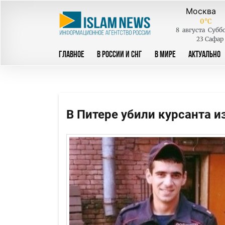
0
°C
8
августа
Субб
23 Сафар
ГЛАВНОЕ
В РОССИИ И СНГ
В МИРЕ
АКТУАЛЬНО
В Питере убили курсанта и