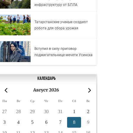
инфраструктуру от БПЛА
Татарстанские ученые создают
робота для сбора урожая
Вступил в силу приговор
поджигательнице мечети Усинска
Календарь
Август 2026
«
»
Пн
Вт
Ср
Чт
Пт
Сб
Вс
27
28
29
30
31
1
2
3
4
5
6
7
8
9
10
11
12
13
14
15
16