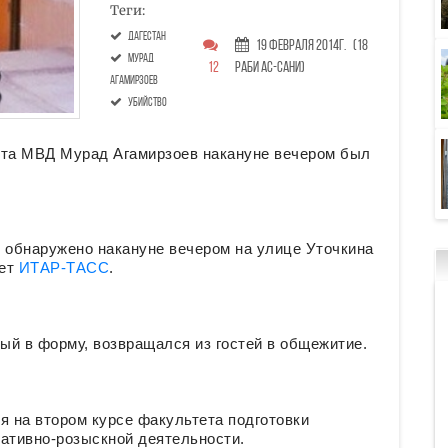
Теги:
Дагестан
19 Февраля 2014г.
(18
Мурад
12
Раби ас-сани)
Агамирзоев
убийство
ета МВД Мурад Агамирзоев накануне вечером был
о обнаружено накануне вечером на улице Уточкина
ает
ИТАР-ТАСС
.
тый в форму, возвращался из гостей в общежитие.
я на втором курсе факультета подготовки
ративно-розыскной деятельности.