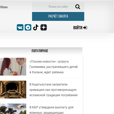
Иша
РАСЧЁТ ЗАКЯТА
ВОЙТИ
Популярное
«Плохие новости»: супруга
Галявиева, растрелявшего детей
в Казани, ждет ребенка
В Кыргызстане запретили
кремацию как противоречащую
исламской традиции погребения
В КБР утвердили выплату для
военных, защищающих