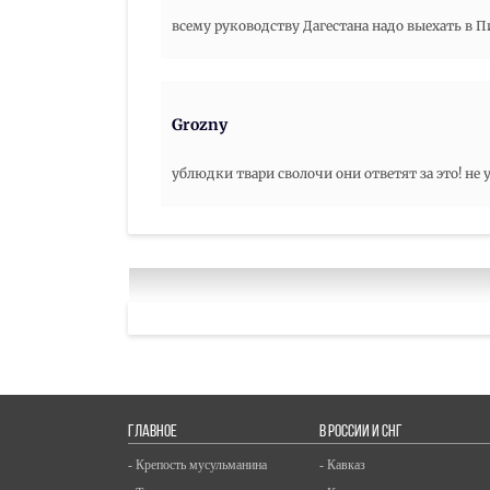
всему руководству Дагестана надо выехать в П
Grozny
ублюдки твари сволочи они ответят за это! не 
ГЛАВНОЕ
В РОССИИ И СНГ
- Крепость мусульманина
- Кавказ