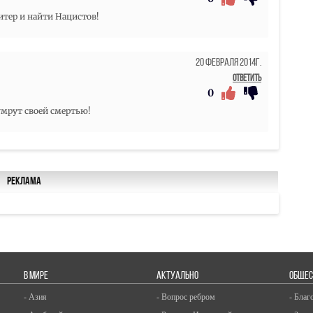
итер и найти Нацистов!
20 Февраля 2014г.
Ответить
0
умрут своей смертью!
Реклама
В МИРЕ
АКТУАЛЬНО
ОБЩЕС
- Азия
- Вопрос ребром
- Благ