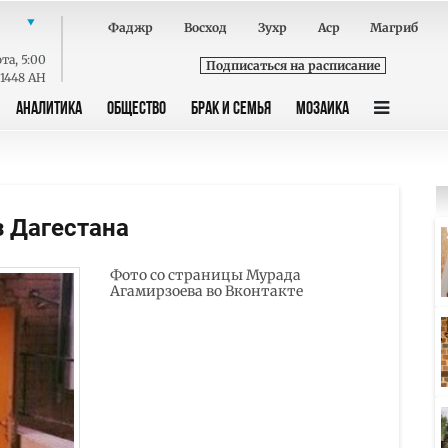
Фаджр
Восход
Зухр
Аср
Магриб
ота
,
5:00
Подписаться на расписание
 1448 AH
АНАЛИТИКА
ОБЩЕСТВО
БРАК И СЕМЬЯ
МОЗАИКА
з Дагестана
Фото со страницы Мурада
Агамирзоева во Вконтакте