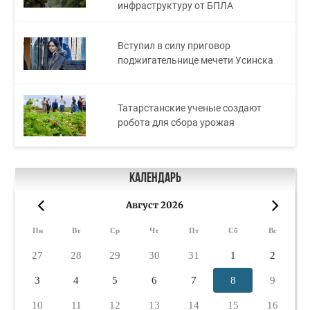
инфраструктуру от БПЛА
Вступил в силу приговор
поджигательнице мечети Усинска
Татарстанские ученые создают
робота для сбора урожая
Календарь
Август 2026
«
»
Пн
Вт
Ср
Чт
Пт
Сб
Вс
27
28
29
30
31
1
2
3
4
5
6
7
8
9
10
11
12
13
14
15
16