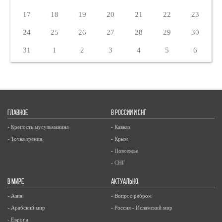
17
18
19
20
21
22
23
24
25
26
27
28
29
30
31
1
2
3
4
5
6
ГЛАВНОЕ
В РОССИИ И СНГ
- Крепость мусульманина
- Кавказ
- Точка зрения
- Крым
- Поволжье
- СНГ
В МИРЕ
АКТУАЛЬНО
- Азия
- Вопрос ребром
- Арабский мир
- Россия - Исламский мир
- Европа