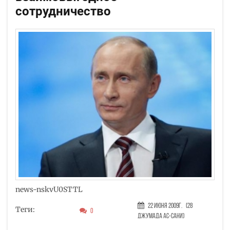
сотрудничество
news-nskvU0STTL
22 Июня 2009г.
(28
Теги:
0
Джумада ас-сани)