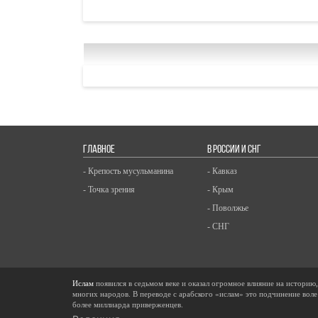
ГЛАВНОЕ
В РОССИИ И СНГ
- Крепость мусульманина
- Кавказ
- Точка зрения
- Крым
- Поволжье
- СНГ
Ислам
появился в седьмом веке и оказал огромное влияние на историю
многих народов. В переводе с арабского «ислам» это подчинение воле
более миллиарда приверженцев.