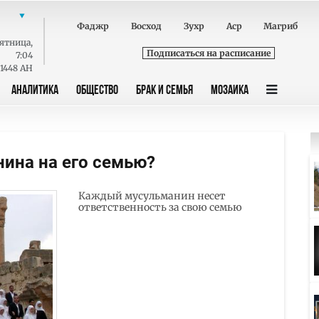
Фаджр
Восход
Зухр
Аср
Магриб
ятница
,
Подписаться на расписание
7:04
 1448 AH
АНАЛИТИКА
ОБЩЕСТВО
БРАК И СЕМЬЯ
МОЗАИКА
нина на его семью?
Каждый мусульманин несет
ответственность за свою семью