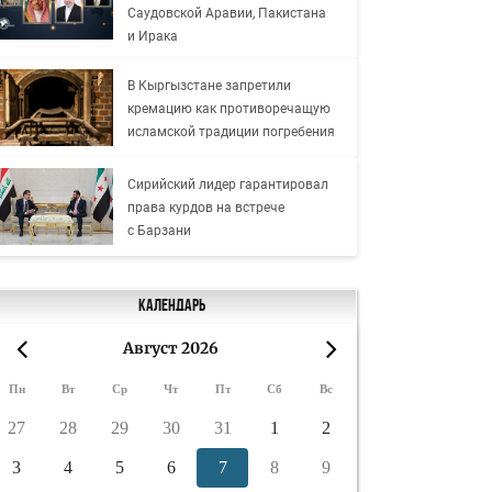
Саудовской Аравии, Пакистана
и Ирака
В Кыргызстане запретили
кремацию как противоречащую
исламской традиции погребения
Сирийский лидер гарантировал
права курдов на встрече
с Барзани
Календарь
Август 2026
«
»
Пн
Вт
Ср
Чт
Пт
Сб
Вс
27
28
29
30
31
1
2
3
4
5
6
7
8
9