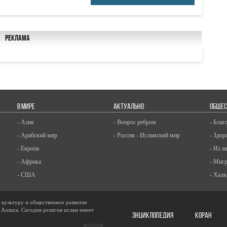
Реклама
В МИРЕ
АКТУАЛЬНО
ОБЩЕС
- Азия
- Вопрос ребром
- Благ
- Арабский мир
- Россия - Исламский мир
- Здор
- Европа
- Из ж
- Африка
- Миг
- США
- Халя
, культуру и общественное развитие
 Аллаха. Сегодня религия ислам имеет
ЭНЦИКЛОПЕДИЯ
КОРАН