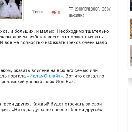
23 Ноября 2009г.
(05 Зу-
Теги:
0
ль-хиджа)
ехов, и больших, и малых. Необходимо тщательно
казыванием, избегая всего, что может вызвать
И все же полностью избежать грехов очень мало
еком, оказать влияние на всю его семью или
тель портала
«ИсламОнлайн»
. Вот что сказал по
 исламский ученый шейх Ибн Баз:
 грехи других. Каждый будет отвечать за свои
рит: «Ни одна душа не понесет бремя другой»