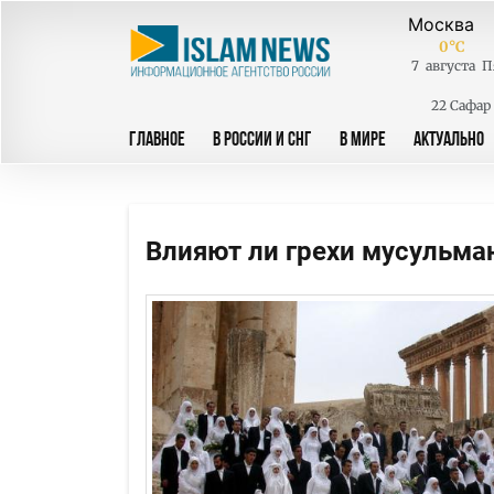
0
°C
7
августа
П
22 Сафар
ГЛАВНОЕ
В РОССИИ И СНГ
В МИРЕ
АКТУАЛЬНО
Влияют ли грехи мусульма