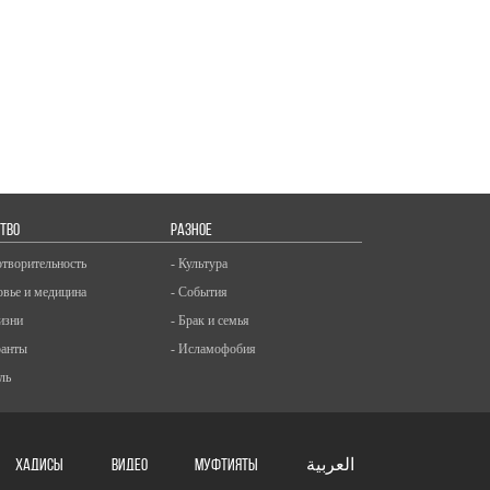
ТВО
РАЗНОЕ
отворительность
- Культура
овье и медицина
- События
изни
- Брак и семья
ранты
- Исламофобия
ль
ХАДИСЫ
ВИДЕО
Муфтияты
العربية