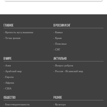
ГЛАВНОЕ
В РОССИИ И СНГ
- Крепость мусульманина
- Кавказ
- Точка зрения
- Крым
- Поволжье
- СНГ
В МИРЕ
АКТУАЛЬНО
- Азия
- Вопрос ребром
- Арабский мир
- Россия - Исламский мир
- Европа
- Африка
- США
ОБЩЕСТВО
РАЗНОЕ
- Благотворительность
- Культура