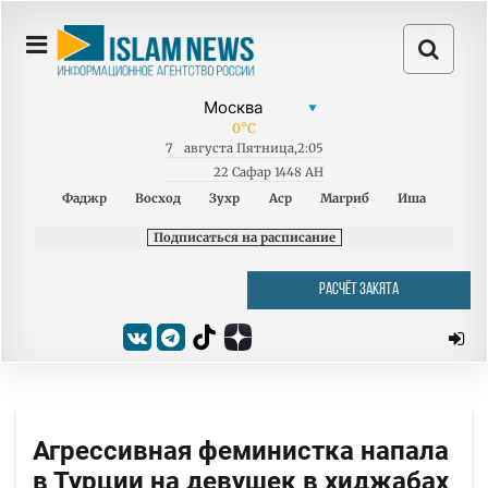
0
°C
7
августа
Пятница
,
2:05
22 Сафар 1448 AH
Фаджр
Восход
Зухр
Аср
Магриб
Иша
Подписаться на расписание
РАСЧЁТ ЗАКЯТА
Агрессивная феминистка напала
в Турции на девушек в хиджабах