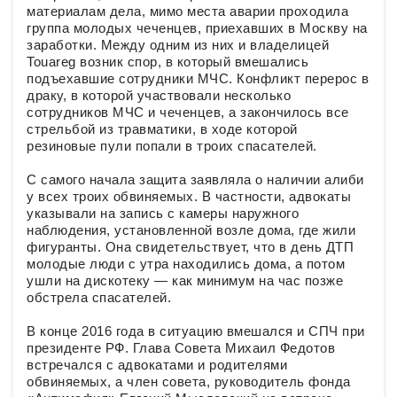
материалам дела, мимо места аварии проходила
группа молодых чеченцев, приехавших в Москву на
заработки. Между одним из них и владелицей
Touareg возник спор, в который вмешались
подъехавшие сотрудники МЧС. Конфликт перерос в
драку, в которой участвовали несколько
сотрудников МЧС и чеченцев, а закончилось все
стрельбой из травматики, в ходе которой
резиновые пули попали в троих спасателей.
С самого начала защита заявляла о наличии алиби
у всех троих обвиняемых. В частности, адвокаты
указывали на запись с камеры наружного
наблюдения, установленной возле дома, где жили
фигуранты. Она свидетельствует, что в день ДТП
молодые люди с утра находились дома, а потом
ушли на дискотеку — как минимум на час позже
обстрела спасателей.
В конце 2016 года в ситуацию вмешался и СПЧ при
президенте РФ. Глава Совета Михаил Федотов
встречался с адвокатами и родителями
обвиняемых, а член совета, руководитель фонда