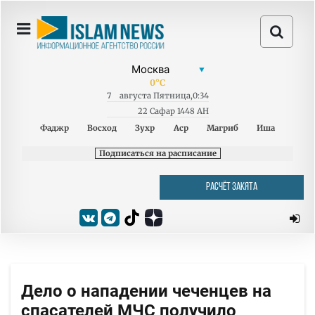
0
°C
7
августа
Пятница
,
0:34
22 Сафар 1448 AH
Фаджр
Восход
Зухр
Аср
Магриб
Иша
Подписаться на расписание
РАСЧЁТ ЗАКЯТА
Дело о нападении чеченцев на
спасателей МЧС получило