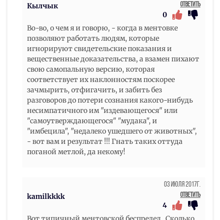
Ответить
Кылчык
0
Во-во, о чем я и говорю, - когда в ментовке
позволяют работать людям, которые
игнорируют свидетельские показания и
вещественные доказательства, а взамен пихают
свою самопальную версию, которая
соответствует их наклонностям поскорее
зачмырить, отфигачить, и забить без
разговоров до потери сознания какого-нибудь
несимпатичного им "издевающегося" или
"самоутверждающегося" "мудака", и
"имбецила", "недалеко ушедшего от животных",
- вот вам и результат !!! Гнать таких оттуда
поганой метлой, да некому!
03 Июля 2017г.
Ответить
kamilkkkk
4
Вот типичный ментовской беспредел . Сколько