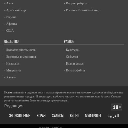
- Азия
- Вопрос ребром
- Арабский мир
- Россия - Исламский мир
- Европа
- Африка
- США
ОБЩЕСТВО
РАЗНОЕ
- Благотворительность
- Культура
- Здоровье и медицина
- События
- Из жизни
- Брак и семья
- Мигранты
- Исламофобия
- Халяль
Ислам
появился в седьмом веке и оказал огромное влияние на историю, культуру и общественное
развитие многих народов. В переводе с арабского «ислам» это подчинение воле Аллаха. Сегодня
религия ислам имеет более миллиарда приверженцев.
Редакция
ЭНЦИКЛОПЕДИЯ
КОРАН
ХАДИСЫ
ВИДЕО
Муфтияты
العربية