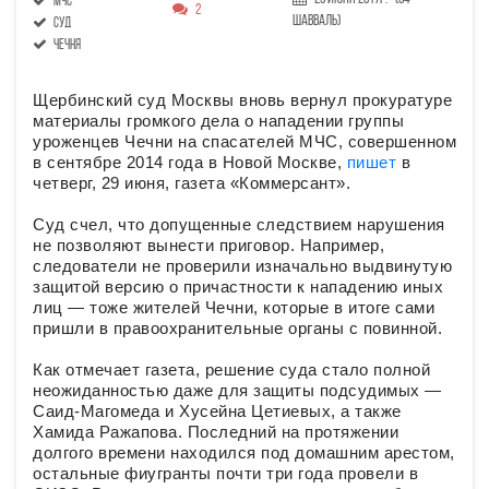
МЧС
2
Шавваль)
суд
Чечня
Щербинский суд Москвы вновь вернул прокуратуре
материалы громкого дела о нападении группы
уроженцев Чечни на спасателей МЧС, совершенном
в сентябре 2014 года в Новой Москве,
пишет
в
четверг, 29 июня, газета «Коммерсант».
Суд счел, что допущенные следствием нарушения
не позволяют вынести приговор. Например,
следователи не проверили изначально выдвинутую
защитой версию о причастности к нападению иных
лиц — тоже жителей Чечни, которые в итоге сами
пришли в правоохранительные органы с повинной.
Как отмечает газета, решение суда стало полной
неожиданностью даже для защиты подсудимых —
Саид-Магомеда и Хусейна Цетиевых, а также
Хамида Ражапова. Последний на протяжении
долгого времени находился под домашним арестом,
остальные фиугранты почти три года провели в