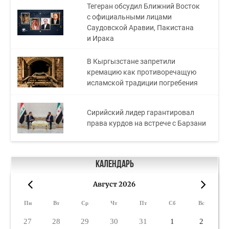
Тегеран обсудил Ближний Восток
с официальными лицами
Саудовской Аравии, Пакистана
и Ирака
В Кыргызстане запретили
кремацию как противоречащую
исламской традиции погребения
Сирийский лидер гарантировал
права курдов на встрече с Барзани
Календарь
Август 2026
«
»
Пн
Вт
Ср
Чт
Пт
Сб
Вс
27
28
29
30
31
1
2