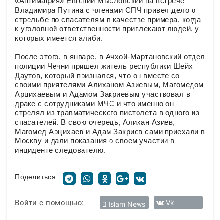
«Антимафия» Евгений Мысловский на встрече
Владимира Путина с членами СПЧ привел дело о
стрельбе по спасателям в качестве примера, когда
к уголовной ответственности привлекают людей, у
которых имеется алиби.
После этого, в январе, в Ачхой-Мартановский отдел
полиции Чечни пришел житель республики Шейх
Даутов, который признался, что он вместе со
своими приятелями Алиханом Азиевым, Магомедом
Арцихаевым и Адамом Закриевым участвовал в
драке с сотрудниками МЧС и что именно он
стрелял из травматического пистолета в одного из
спасателей. В свою очередь, Алихан Азиев,
Магомед Арцихаев и Адам Закриев сами приехали в
Москву и дали показания о своем участии в
инциденте следователю.
Поделиться:
Войти с помощью:
Vk
Islam News