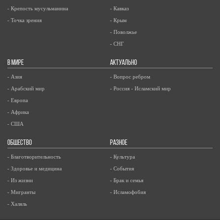
- Крепость мусульманина
- Кавказ
- Точка зрения
- Крым
- Поволжье
- СНГ
В МИРЕ
АКТУАЛЬНО
- Азия
- Вопрос ребром
- Арабский мир
- Россия - Исламский мир
- Европа
- Африка
- США
ОБЩЕСТВО
РАЗНОЕ
- Благотворительность
- Культура
- Здоровье и медицина
- События
- Из жизни
- Брак и семья
- Мигранты
- Исламофобия
- Халяль