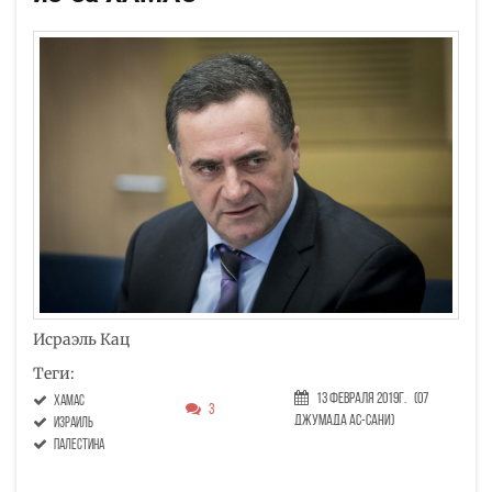
Исраэль Кац
Теги:
13 Февраля 2019г.
(07
ХАМАС
3
Джумада ас-сани)
Израиль
Палестина