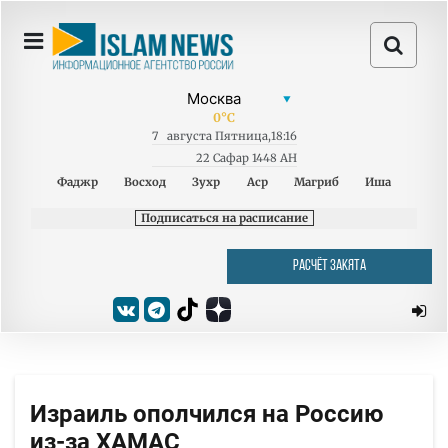
0
°C
7
августа
Пятница
,
18:16
22 Сафар 1448 AH
Фаджр
Восход
Зухр
Аср
Магриб
Иша
Подписаться на расписание
РАСЧЁТ ЗАКЯТА
Израиль ополчился на Россию
из-за ХАМАС