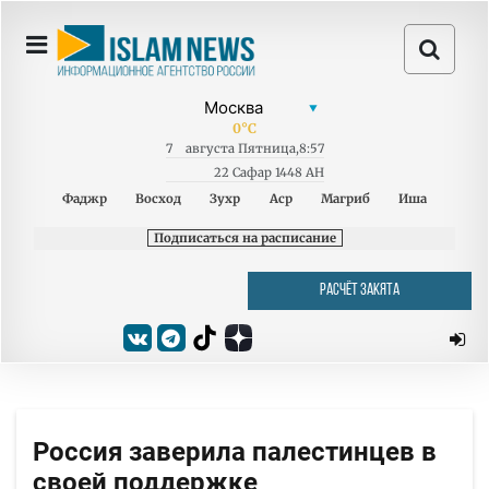
0
°C
7
августа
Пятница
,
8:57
22 Сафар 1448 AH
Фаджр
Восход
Зухр
Аср
Магриб
Иша
Подписаться на расписание
РАСЧЁТ ЗАКЯТА
Россия заверила палестинцев в
своей поддержке