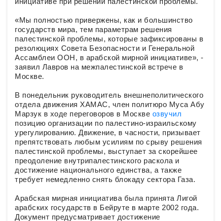
инициативе при решении палестинской проблемы.
«Мы полностью привержены, как и большинство
государств мира, тем параметрам решения
палестинской проблемы, которые зафиксированы в
резолюциях Совета Безопасности и Генеральной
Ассамблеи ООН, в арабской мирной инициативе», -
заявил Лавров на межпалестинской встрече в
Москве.
В понедельник руководитель внешнеполитического
отдела движения ХАМАС, член политюро Муса Абу
Марзук в ходе переговоров в Москве
озвучил
позицию организации по палестино-израильскому
урегулированию. Движение, в часности, призывает
препятствовать любым усилиям по срыву решения
палестинской проблемы, выступает за скорейшее
преодоление внутрипалестинского раскола и
достижение национального единства, а также
требует немедленно снять блокаду сектора Газа.
Арабская мирная инициатива была принята Лигой
арабских государств в Бейруте в марте 2002 года.
Документ предусматривает достижение