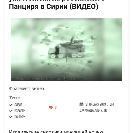
Панциря в Сирии (ВИДЕО)
Фрагмент видео
Теги:
21 Января 2019г.
(14
Сирия
0
Джумада аль-уля)
Израиль
Панцирь
Израильские силовики минувшей ночью,