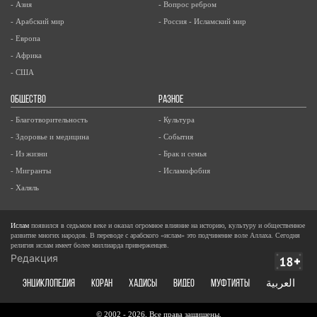
- Азия
- Вопрос ребром
- Арабский мир
- Россия - Исламский мир
- Европа
- Африка
- США
ОБЩЕСТВО
РАЗНОЕ
- Благотворительность
- Культура
- Здоровье и медицина
- События
- Из жизни
- Брак и семья
- Мигранты
- Исламофобия
- Халяль
Ислам
появился в седьмом веке и оказал огромное влияние на историю, культуру и общественное
развитие многих народов. В переводе с арабского «ислам» это подчинение воле Аллаха. Сегодня
религия ислам имеет более миллиарда приверженцев.
Редакция
ЭНЦИКЛОПЕДИЯ
КОРАН
ХАДИСЫ
ВИДЕО
Муфтияты
العربية
© 2002 - 2026, Все права защищены.