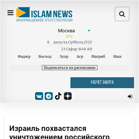
0
°C
8
августа
Суббота
,
17:25
23 Сафар 1448 AH
Фаджр
Восход
Зухр
Аср
Магриб
Иша
Подписаться на расписание
РАСЧЁТ ЗАКЯТА
Израиль похвастался
уничтожением российского