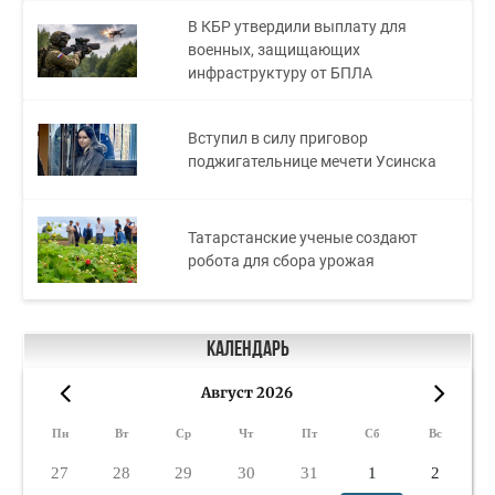
В КБР утвердили выплату для
военных, защищающих
инфраструктуру от БПЛА
Вступил в силу приговор
поджигательнице мечети Усинска
Татарстанские ученые создают
робота для сбора урожая
Календарь
Август 2026
«
»
Пн
Вт
Ср
Чт
Пт
Сб
Вс
27
28
29
30
31
1
2