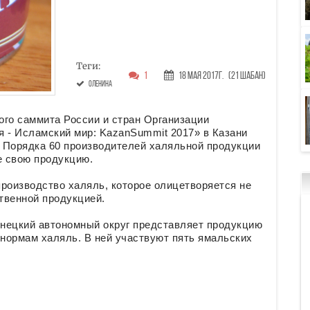
Теги:
1
18 Мая 2017г.
(21 Шабан)
оленина
ого саммита России и стран Организации
я - Исламский мир: KazanSummit 2017» в Казани
. Порядка 60 производителей халяльной продукции
е свою продукцию.
роизводство халяль, которое олицетворяется не
ственной продукцией.
нецкий автономный округ представляет продукцию
нормам халяль. В ней участвуют пять ямальских