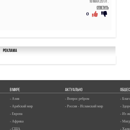
18 Мая 2017г.
Ответить
0
Реклама
В МИРЕ
АКТУАЛЬНО
ОБЩЕС
- Азия
- Вопрос ребром
- Благ
- Арабский мир
- Россия - Исламский мир
- Здор
- Европа
- Из ж
- Африка
- Миг
- США
- Халя