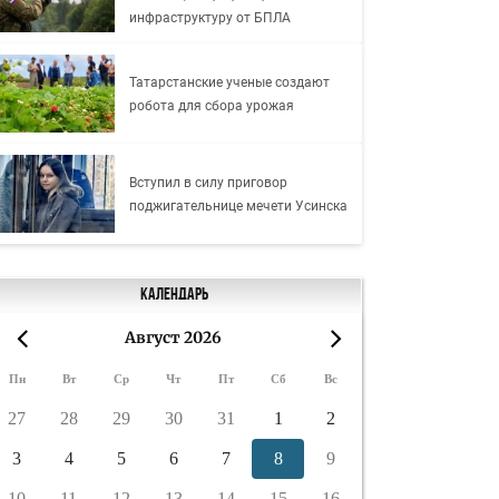
инфраструктуру от БПЛА
Татарстанские ученые создают
робота для сбора урожая
Вступил в силу приговор
поджигательнице мечети Усинска
Календарь
Август 2026
«
»
Пн
Вт
Ср
Чт
Пт
Сб
Вс
27
28
29
30
31
1
2
3
4
5
6
7
8
9
10
11
12
13
14
15
16