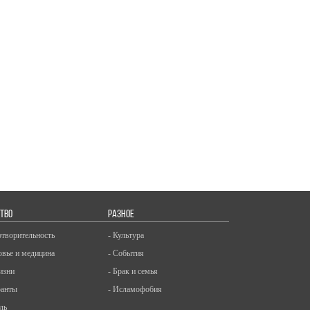
ТВО
РАЗНОЕ
отворительность
- Культура
овье и медицина
- События
изни
- Брак и семья
ранты
- Исламофобия
ль