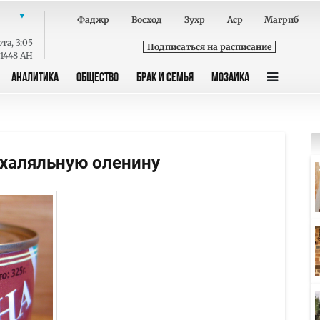
Фаджр
Восход
Зухр
Аср
Магриб
ота
,
3:05
Подписаться на расписание
 1448 AH
АНАЛИТИКА
ОБЩЕСТВО
БРАК И СЕМЬЯ
МОЗАИКА
 халяльную оленину