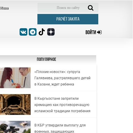
Иша
РАСЧЁТ ЗАКЯТА
ВОЙТИ
Популярное
«Плохие новости»: супруга
Галявиева, растрелявшего детей
в Казани, ждет ребенка
В Кыргызстане запретили
кремацию как противоречащую
исламской традиции погребения
В КБР утвердили выплату для
военных, защищающих