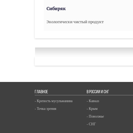
Сибиряк
Экологически чистый продукт
ГЛАВНОЕ
В РОССИИ И СНГ
- Крепость мусульманина
- Кавказ
- Точка зрения
- Крым
- Поволжье
- СНГ