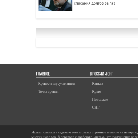
списания долгов за газ
ГЛАВНОЕ
В РОССИИ И СНГ
- Крепость мусульманина
- Кавказ
- Точка зрения
- Крым
- Поволжье
- СНГ
Ислам
появился в седьмом веке и оказал огромное влияние на историю
многих народов. В переводе с арабского «ислам» это подчинение воле