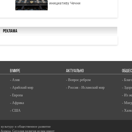
инициативу Чечни
Реклама
В МИРЕ
АКТУАЛЬНО
ОБЩЕС
- Азия
- Вопрос ребром
- Благ
- Арабский мир
- Россия - Исламский мир
- Здор
- Европа
- Из ж
- Африка
- Миг
- США
- Халя
, культуру и общественное развитие
 Аллаха. Сегодня религия ислам имеет