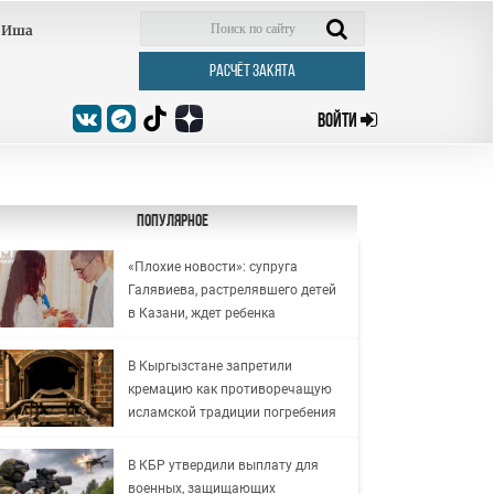
Иша
РАСЧЁТ ЗАКЯТА
ВОЙТИ
Популярное
«Плохие новости»: супруга
Галявиева, растрелявшего детей
в Казани, ждет ребенка
В Кыргызстане запретили
кремацию как противоречащую
исламской традиции погребения
В КБР утвердили выплату для
военных, защищающих