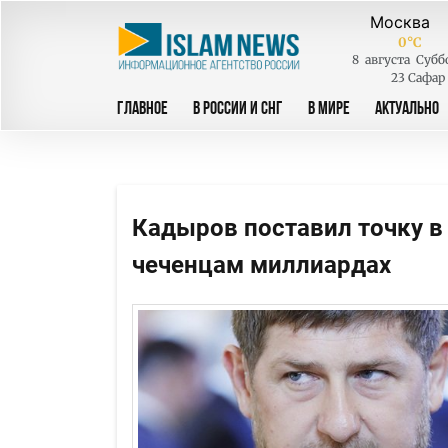
0
°C
8
августа
Субб
23 Сафар
ГЛАВНОЕ
В РОССИИ И СНГ
В МИРЕ
АКТУАЛЬНО
Кадыров поставил точку в
чеченцам миллиардах