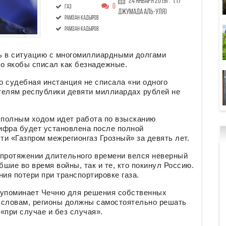
24 Января 2019г.
(17
0
газ
Джумада аль-уля)
Рамзан Кадыров
Рамзан Кадыров
ь в ситуацию с многомиллиардными долгами
ого якобы списал как безнадежные.
о судебная инстанция не списала «ни одного
телям республики девяти миллиардах рублей не
е полным ходом идет работа по взысканию
цифра будет установлена после полной
и «Газпром межрегионгаз Грозный» за девять лет.
а протяжении длительного времени велся неверный
бшие во время войны, так и те, кто покинул Россию.
ия потери при транспортировке газа.
о упоминает Чечню для решения собственных
о словам, регионы должны самостоятельно решать
«при случае и без случая».