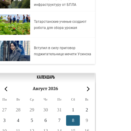
инфраструктуру от БПЛА
Татарстанские ученые создают
робота для сбора урожая
Вступил в силу приговор
поджигательнице мечети Усинска
Календарь
Август 2026
«
»
Пн
Вт
Ср
Чт
Пт
Сб
Вс
27
28
29
30
31
1
2
3
4
5
6
7
8
9
10
11
12
13
14
15
16