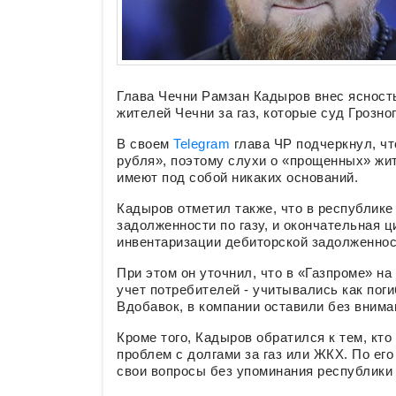
Глава Чечни Рамзан Кадыров внес ясност
жителей Чечни за газ, которые суд Грозн
В своем
Telegram
глава ЧР подчеркнул, чт
рубля», поэтому слухи о «прощенных» жи
имеют под собой никаких оснований.
Кадыров отметил также, что в республик
задолженности по газу, и окончательная 
инвентаризации дебиторской задолженност
При этом он уточнил, что в «Газпроме» н
учет потребителей - учитывались как поги
Вдобавок, в компании оставили без вниман
Кроме того, Кадыров обратился к тем, кт
проблем с долгами за газ или ЖКХ. По ег
свои вопросы без упоминания республики 