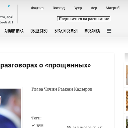
Фаджр
Восход
Зухр
Аср
Магриб
ота
,
4:56
Подписаться на расписание
 1448 AH
АНАЛИТИКА
ОБЩЕСТВО
БРАК И СЕМЬЯ
МОЗАИКА
 разговорах о «прощенных»
Глава Чечни Рамзан Кадыров
Теги:
Чечня