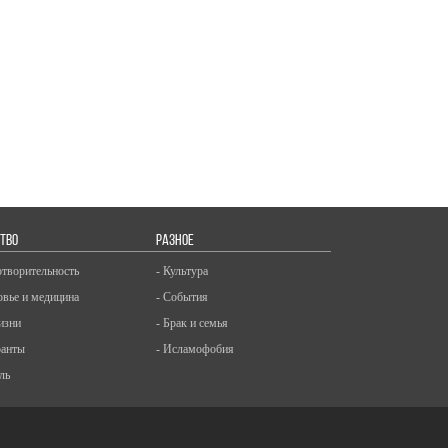
ТВО
РАЗНОЕ
отворительность
- Культура
овье и медицина
- События
изни
- Брак и семья
ранты
- Исламофобия
ль