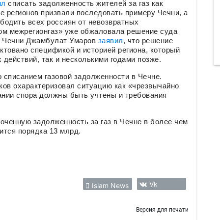
ил
списать задолженность жителей за газ как
е регионов призвали последовать примеру Чечни, а
бодить всех россиян от невозвратных
ом межрегионгаз» уже обжаловала решение суда
и Чечни Джамбулат Умаров
заявил
, что решение
иктовано спецификой и историей региона, который
х действий, так и несколькими годами позже.
 списанием газовой задолженности в Чечне.
ков охарактеризовал ситуацию как «чрезвычайно
ании спора должны быть учтены и требования
оченную задолженность за газ в Чечне в более чем
дится порядка 13 млрд.
Vk
Islam News
Версия для печати