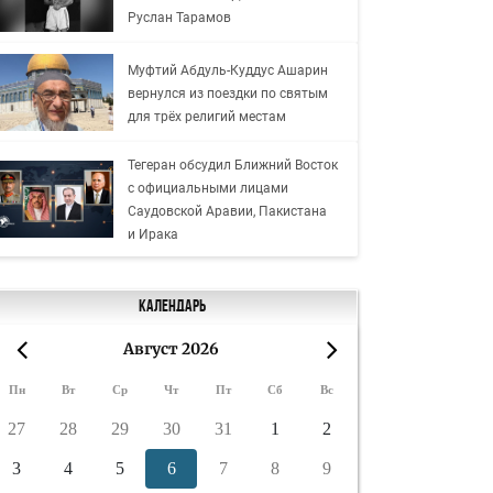
Руслан Тарамов
Муфтий Абдуль-Куддус Ашарин
вернулся из поездки по святым
для трёх религий местам
Тегеран обсудил Ближний Восток
с официальными лицами
Саудовской Аравии, Пакистана
и Ирака
Календарь
Август 2026
«
»
Пн
Вт
Ср
Чт
Пт
Сб
Вс
27
28
29
30
31
1
2
3
4
5
6
7
8
9