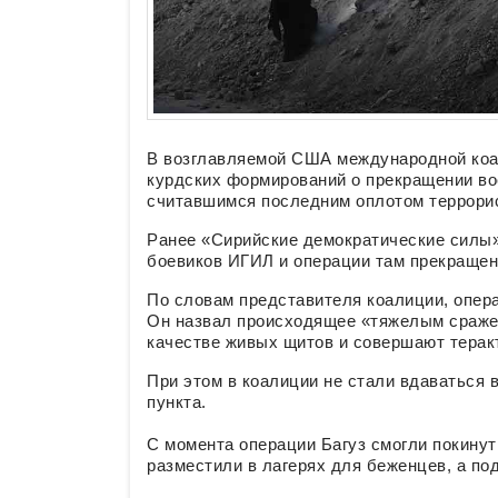
В возглавляемой США международной коа
курдских формирований о прекращении во
считавшимся последним оплотом террори
Ранее «Сирийские демократические силы
боевиков ИГИЛ и операции там прекраще
По словам представителя коалиции, опера
Он назвал происходящее «тяжелым сражен
качестве живых щитов и совершают терак
При этом в коалиции не стали вдаваться 
пункта.
С момента операции Багуз смогли покину
разместили в лагерях для беженцев, а п