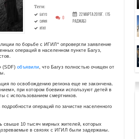
Теги:
22 Марта 2019г.
(15
Багуз
0
Раджаб)
Сирия
ИГИЛ
лиции по борьбе с ИГИЛ* опровергли заявление
енных операций в населенном пункте Багуз,
стов.
» (SDF)
объявили
, что Багуз полностью очищен от
ны.
ция по освобождению региона еще не закончена.
ием», при котором боевики используют детей в
ты с использованием смертников.
в подробности операций по зачистке населенного
ть свыше 10 тысяч мирных жителей, которых
одозреваемые в связях с ИГИЛ были задержаны.