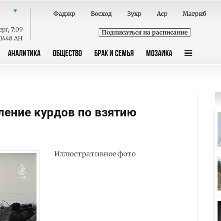
Фаджр
Восход
Зухр
Аср
Магриб
ерг
,
7:09
Подписаться на расписание
 1448 AH
АНАЛИТИКА
ОБЩЕСТВО
БРАК И СЕМЬЯ
МОЗАИКА
ление курдов по взятию
Иллюстративное фото