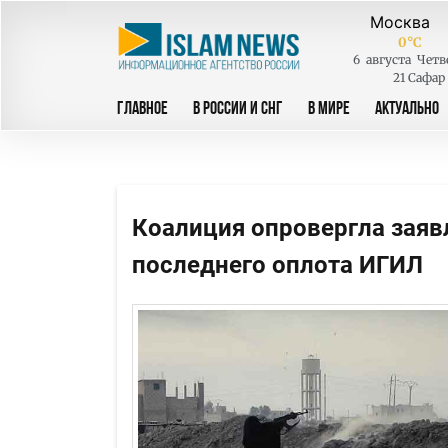
0
°C
6
августа
Четв
21 Сафар
ГЛАВНОЕ
В РОССИИ И СНГ
В МИРЕ
АКТУАЛЬНО
Коалиция опровергла заяв
последнего оплота ИГИЛ