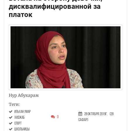
дисквалифицированной за
платок
Нур Абукарам
Теги:
Ильхан Умар
28 Октября 2019г.
(28
0
хиджаб
Сафар)
спорт
школьницы