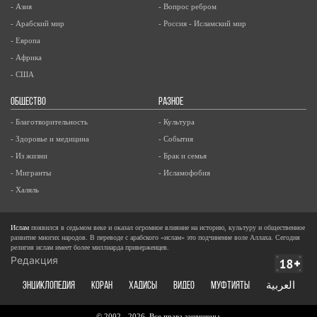
- Азия
- Вопрос ребром
- Арабский мир
- Россия - Исламский мир
- Европа
- Африка
- США
ОБЩЕСТВО
РАЗНОЕ
- Благотворительность
- Культура
- Здоровье и медицина
- События
- Из жизни
- Брак и семья
- Мигранты
- Исламофобия
- Халяль
Ислам
появился в седьмом веке и оказал огромное влияние на историю, культуру и общественное
развитие многих народов. В переводе с арабского «ислам» это подчинение воле Аллаха. Сегодня
религия ислам имеет более миллиарда приверженцев.
Редакция
ЭНЦИКЛОПЕДИЯ
КОРАН
ХАДИСЫ
ВИДЕО
Муфтияты
العربية
© 2002 - 2026, Все права защищены.