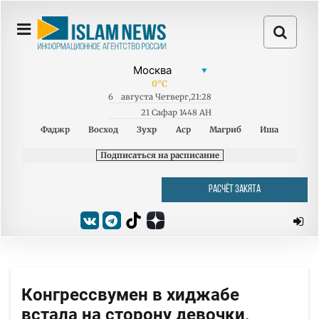
0
°C
6
августа
Четверг
,
21:28
21 Сафар 1448 AH
Фаджр
Восход
Зухр
Аср
Магриб
Иша
Подписаться на расписание
РАСЧЁТ ЗАКЯТА
Конгрессвумен в хиджабе
встала на сторону девочки,