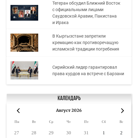
Тегеран обсудил Ближний Восток
с официальными лицами
Саудовской Аравии, Пакистана
и Ирака
В Кыргызстане запретили
кремацию как противоречащую
исламской традиции погребения
Сирийский лидер гарантировал
права курдов на встрече с Барзани
Календарь
Август 2026
«
»
Пн
Вт
Ср
Чт
Пт
Сб
Вс
27
28
29
30
31
1
2