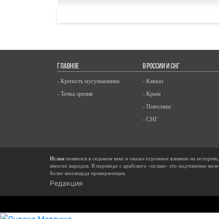
ГЛАВНОЕ
В РОССИИ И СНГ
- Крепость мусульманина
- Кавказ
- Точка зрения
- Крым
- Поволжье
- СНГ
Ислам
появился в седьмом веке и оказал огромное влияние на историю
многих народов. В переводе с арабского «ислам» это подчинение воле
более миллиарда приверженцев.
Редакция