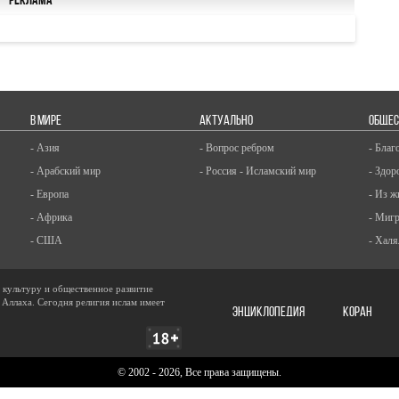
Реклама
В МИРЕ
АКТУАЛЬНО
ОБЩЕС
- Азия
- Вопрос ребром
- Благ
- Арабский мир
- Россия - Исламский мир
- Здор
- Европа
- Из ж
- Африка
- Миг
- США
- Халя
, культуру и общественное развитие
 Аллаха. Сегодня религия ислам имеет
ЭНЦИКЛОПЕДИЯ
КОРАН
© 2002 - 2026, Все права защищены.