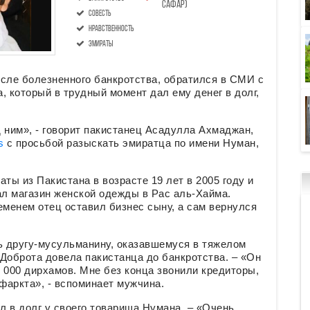
Сафар)
совесть
нравственность
Эмираты
осле болезненного банкротства, обратился в СМИ с
, который в трудный момент дал ему денег в долг,
д ним», - говорит пакистанец Асадулла Ахмаджан,
s
с просьбой разыскать эмиратца по имени Нуман,
ты из Пакистана в возрасте 19 лет в 2005 году и
ал магазин женской одежды в Рас аль-Хайма.
еменем отец оставил бизнес сыну, а сам вернулся
 другу-мусульманину, оказавшемуся в тяжелом
 Доброта довела пакистанца до банкротства. – «Он
 000 дирхамов. Мне без конца звонили кредиторы,
фаркта», - вспоминает мужчина.
 в долг у своего товарища Нумана. – «Очень