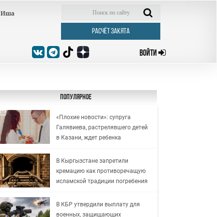
Иша
РАСЧЁТ ЗАКЯТА
ВОЙТИ
Популярное
«Плохие новости»: супруга
Галявиева, растрелявшего детей
в Казани, ждет ребенка
В Кыргызстане запретили
кремацию как противоречащую
исламской традиции погребения
В КБР утвердили выплату для
военных, защищающих