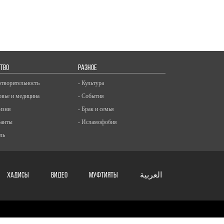
ТВО
РАЗНОЕ
отворительность
- Культура
овье и медицина
- События
изни
- Брак и семья
ранты
- Исламофобия
ль
ХАДИСЫ
ВИДЕО
Муфтияты
العربية