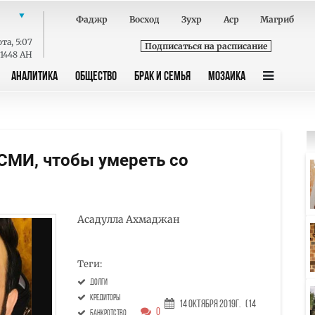
Фаджр
Восход
Зухр
Аср
Магриб
ота
,
5:07
Подписаться на расписание
 1448 AH
АНАЛИТИКА
ОБЩЕСТВО
БРАК И СЕМЬЯ
МОЗАИКА
СМИ, чтобы умереть со
Асадулла Ахмаджан
Теги:
долги
кредиторы
14 Октября 2019г.
(14
0
банкротство