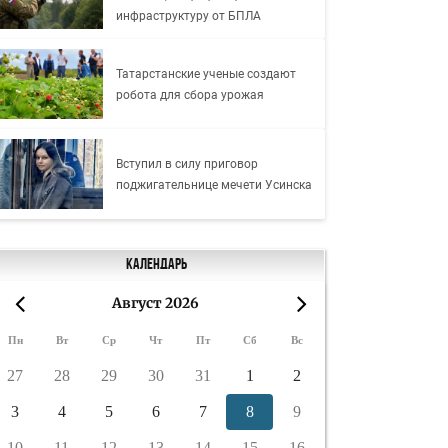
инфраструктуру от БПЛА
Татарстанские ученые создают
робота для сбора урожая
Вступил в силу приговор
поджигательнице мечети Усинска
Календарь
Август 2026
«
»
Пн
Вт
Ср
Чт
Пт
Сб
Вс
27
28
29
30
31
1
2
3
4
5
6
7
8
9
10
11
12
13
14
15
16