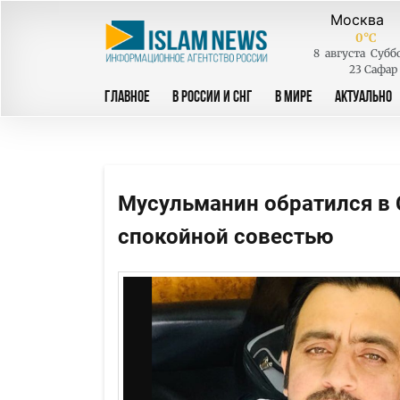
0
°C
8
августа
Субб
23 Сафар
ГЛАВНОЕ
В РОССИИ И СНГ
В МИРЕ
АКТУАЛЬНО
Мусульманин обратился в 
спокойной совестью