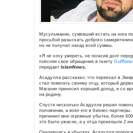
Мусульманин, сумевший встать на ноги п
просьбой разыскать доброго самаритянина
но не получил назад всей суммы.
«Я не хочу умереть, не погасив долг пере
поясняя свое обращение в газету
GulfNew
передает
IslamNews.
Асадулла рассказал, что переехал в Эмира
стал помогать своему отцу, который держ
Магазин приносил хороший доход, и со вр
на родину.
Спустя несколько Асадулла решил помочь
положении, и взял его в бизнес-партнеры.
причинил мне огромные убытки, более 600
это было ужасно, а у отца произошли 2 ин
Оказавшись в убытках, Асадулла попросил