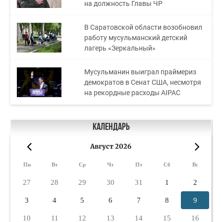
на должность Главы ЧР
В Саратовской области возобновил
работу мусульманский детский
лагерь «Зеркальный»
Мусульманин выиграл праймериз
демократов в Сенат США, несмотря
на рекордные расходы AIPAC
Календарь
Август 2026
«
»
Пн
Вт
Ср
Чт
Пт
Сб
Вс
27
28
29
30
31
1
2
3
4
5
6
7
8
9
10
11
12
13
14
15
16