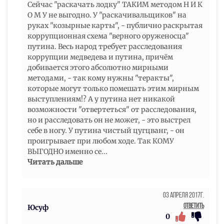
Сейчас "раскачать лодку" ТАКИМ методом Н И К
О М У не выгодно. У "раскачивальщиков" на
руках "козырные карты", - публично раскрытая
коррупционная схема "верного оруженосца"
путина. Весь народ требует расследования
коррупции медведева и путина, причём
добивается этого абсолютно мирными
методами, - так кому нужны "теракты",
которые могут только помешать этим мирным
выступлениям!? А у путина нет никакой
возможности "отвертеться" от расследования,
но и расследовать он не может, - это выстрел
себе в ногу. У путина чистый цугцванг, - он
проигрывает при любом ходе. Так КОМУ
ВЫГОДНО именно се
...
Читать дальше
03 Апреля 2017г.
Ответить
Юсуф
0