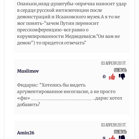
Опаньки,нквд-душегубы-опрична наносит удар
в сердце русской интилегенции после
демонстраций и Исааковского музея.А я то не
мог понять-"зачем Путин переносит
прессконференцию-все равно о
корумпированности Медведева(см."Он вам не
демон") то придется отвечать"
03 Апреля 2017г.
Ответить
Muslimov
0
Фидарис: "Хотелось бы видеть
аргументированное несогласие, а не просто
«фи» ____________________________ ..дарис хотел
добавить?
03 Апреля 2017г.
Ответить
Amin26
9