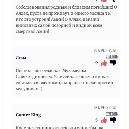
Соболезнования родным и близким погибших! О
Аллах, пусть не проживут и одного месяца те,
кто это устроил! Амин! О Аллах, накажи
виновных самой позорной и видной всем
смертью! Амин!
03 Апреля 2017г.
Ответить
Лиза
9
Полностью согласна с Мухамедом
Саляхетдиновым. Уже сейчас соцсети кишат
едкими заявлениями, направленными против
мусульман :(
03 Апреля 2017г.
Ответить
Gunter King
5
Кремль технично отвлек внимание быдла