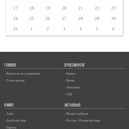
17
18
19
20
21
22
23
24
25
26
27
28
29
30
31
1
2
3
4
5
6
ГЛАВНОЕ
В РОССИИ И СНГ
- Крепость мусульманина
- Кавказ
- Точка зрения
- Крым
- Поволжье
- СНГ
В МИРЕ
АКТУАЛЬНО
- Азия
- Вопрос ребром
- Арабский мир
- Россия - Исламский мир
- Европа