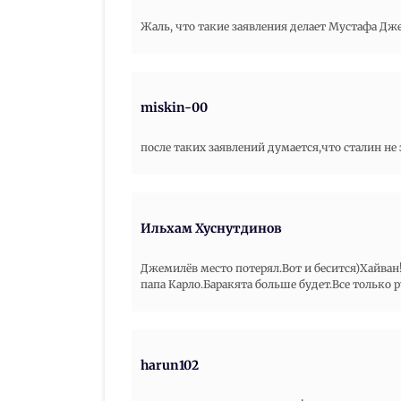
Жаль, что такие заявления делает Мустафа Дж
miskin-00
после таких заявлений думается,что сталин не
Ильхам Хуснутдинов
Джемилёв место потерял.Вот и бесится)Хайван
папа Карло.Баракята больше будет.Все только р
harun102