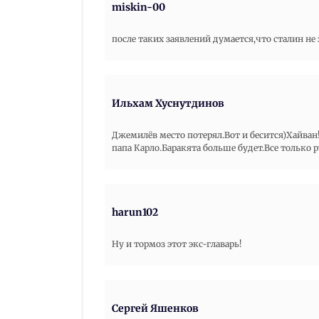
miskin-00
после таких заявлений думается,что сталин не
Ильхам Хуснутдинов
Джемилёв место потерял.Вот и бесится)Хайван
папа Карло.Баракята больше будет.Все только р
harun102
Ну и тормоз этот экс-главарь!
Сергей Яшенков