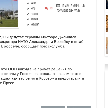
Крым
14 Марта 2014г.
(12
13
НАТО
Джумада аль-уля)
Россия
татары
украина
одный депутат Украины Мустафа Джемилев
 секретаря НАТО Александром Вершбоу в штаб-
в Брюсселе, сообщает пресс-служба
 что ООН никогда не примет решения по
поскольку Россия располагает правом вето в
ацию, как это было в Косово» и предотвратить
с Пресс.