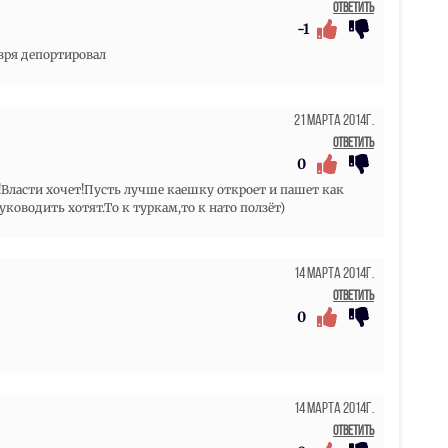
Ответить
-1
 зря депортировал
21 Марта 2014г.
Ответить
0
!Власти хочет!Пусть лучше каешку откроет и пашет как
уководить хотят.То к туркам,то к нато ползёт)
14 Марта 2014г.
Ответить
0
14 Марта 2014г.
Ответить