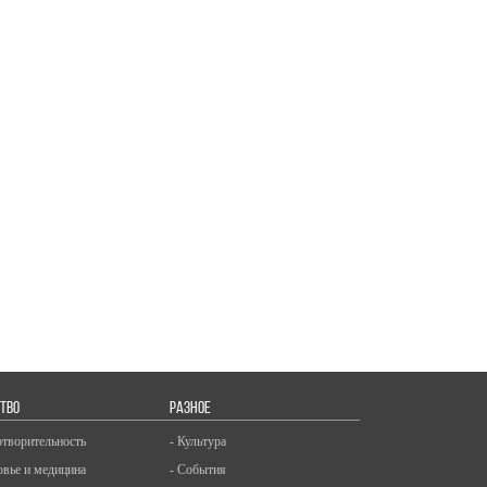
ТВО
РАЗНОЕ
отворительность
- Культура
овье и медицина
- События