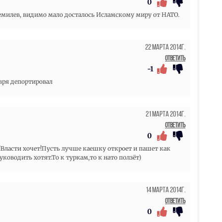
0
емилев, видимо мало досталось Исламскому миру от НАТО.
22 Марта 2014г.
Ответить
-1
 зря депортировал
21 Марта 2014г.
Ответить
0
!Власти хочет!Пусть лучше каешку откроет и пашет как
уководить хотят.То к туркам,то к нато ползёт)
14 Марта 2014г.
Ответить
0