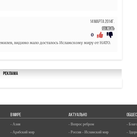
14 Марта 2014г.
Ответить
0
емилев, видимо мало досталось Исламскому миру от НАТО.
Реклама
В МИРЕ
АКТУАЛЬНО
ОБЩЕС
- Азия
- Вопрос ребром
- Благ
- Арабский мир
- Россия - Исламский мир
- Здор