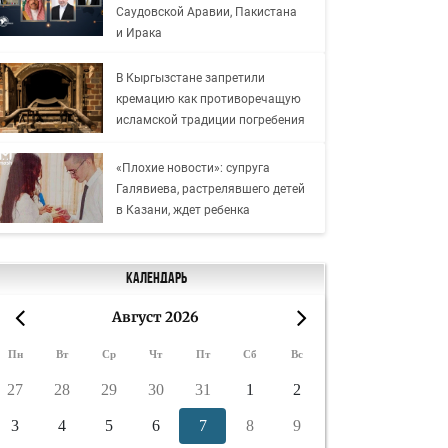
Саудовской Аравии, Пакистана
и Ирака
В Кыргызстане запретили
кремацию как противоречащую
исламской традиции погребения
«Плохие новости»: супруга
Галявиева, растрелявшего детей
в Казани, ждет ребенка
Календарь
Август 2026
«
»
Пн
Вт
Ср
Чт
Пт
Сб
Вс
27
28
29
30
31
1
2
3
4
5
6
7
8
9