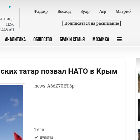
Фаджр
Восход
Зухр
Аср
Магриб
ятница
,
Подписаться на расписание
11:56
 1448 AH
АНАЛИТИКА
ОБЩЕСТВО
БРАК И СЕМЬЯ
МОЗАИКА
ских татар позвал НАТО в Крым
news-A66Z70ET6p
Теги:
Джемилев