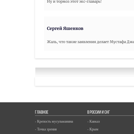
Ну и тормоз этот экс-главарь!
Сергей Яшенков
Жаль, что такие заявления делает Мустафа Дж
ГЛАВНОЕ
В РОССИИ И СНГ
- Крепость мусульманина
- Кавказ
- Точка зрения
- Крым