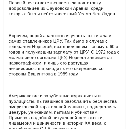
Первый нес ответственность за подготовку
добровольцев из Саудовский Аравии, среди
которых был и небезызвестный Усама Бен-Ладен.
Впрочем, порой аналогичная участь постигала и
самих ставленников ЦРУ. Так было в случае с
генералом Норьегой, возглавлявшим Панаму с 60-х
годов и получавшим зарплату от ЦРУ. С 1972 года с
молчаливого согласия ЦРУ, Норьега занимается
наркотрафиком, и лишь его растущая
независимость приводит к его свержению со
стороны Вашингтона в 1989 году.
Американские и зарубежные журналисты и
публицисты, пытавшиеся разоблачить бесчинства
американской карательной машины, подвергались
цензуре, унижениям, пыткам и убийствам.
Примеров подобной ритуальной жестокости,
лицемерия и циничности в истории XX века, с
легкой подачи США, множество.