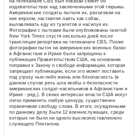
на телеканале CBS был показан сюжет об
издевательствах над заключенными этой тюрьмы.
Американские солдаты пытали их, разъезжая на
них верхом, заставляя лаять как собак,
вылавливать еду из туалетов и насилуя их.
Фотографии с пытками были опубликованы газетой
New York Times спустя несколько дней после
трансляции репортажа на телеканале CBS. Позже
фотографии пыток на американских военных базах
в Афганистане и Ираке были запрещены к
публикации Правительством США, на основании
поправки к Закону о свободе информации, которая
запрещает публикацию, если это может поставить
под угрозу чью-либо жизнь или безопасность (в
данном случае речь шла якобы о безопасности
американских солдат-насильников в Афганистане и
Ираке - ред.). В своих интересах власти США могут
легко применять любую цензуру, существенно
ограничивая свободу слова. В итоге, осужденными
по данному делу были 12 военнослужащих, среди
которых не было ни одного высокопоставленного
служащего Пентагона.