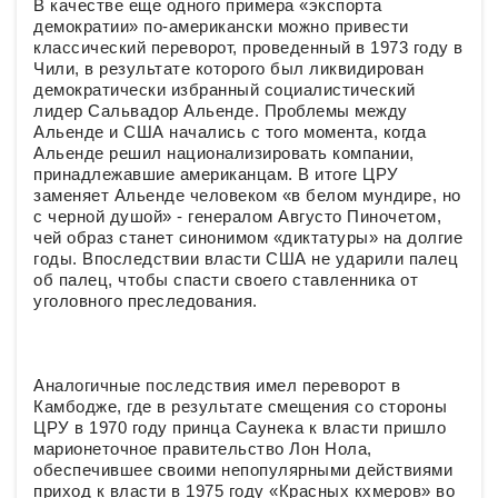
В качестве еще одного примера «экспорта
демократии» по-американски можно привести
классический переворот, проведенный в 1973 году в
Чили, в результате которого был ликвидирован
демократически избранный социалистический
лидер Сальвадор Альенде. Проблемы между
Альенде и США начались с того момента, когда
Альенде решил национализировать компании,
принадлежавшие американцам. В итоге ЦРУ
заменяет Альенде человеком «в белом мундире, но
с черной душой» - генералом Августо Пиночетом,
чей образ станет синонимом «диктатуры» на долгие
годы. Впоследствии власти США не ударили палец
об палец, чтобы спасти своего ставленника от
уголовного преследования.
Аналогичные последствия имел переворот в
Камбодже, где в результате смещения со стороны
ЦРУ в 1970 году принца Саунека к власти пришло
марионеточное правительство Лон Нола,
обеспечившее своими непопулярными действиями
приход к власти в 1975 году «Красных кхмеров» во