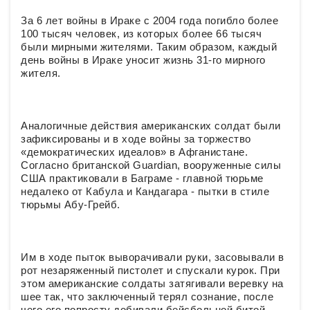
За 6 лет войны в Ираке с 2004 года погибло более
100 тысяч человек, из которых более 66 тысяч
были мирными жителями. Таким образом, каждый
день войны в Ираке уносит жизнь 31-го мирного
жителя.
Аналогичные действия американских солдат были
зафиксированы и в ходе войны за торжество
«демократических идеалов» в Афганистане.
Согласно британской Guardian, вооруженные силы
США практиковали в Баграме - главной тюрьме
недалеко от Кабула и Кандагара - пытки в стиле
тюрьмы Абу-Грейб.
Им в ходе пыток выворачивали руки, засовывали в
рот незаряженный пистолет и спускали курок. При
этом американские солдаты затягивали веревку на
шее так, что заключенный терял сознание, после
чего его попросту добивали бейсбольной битой.