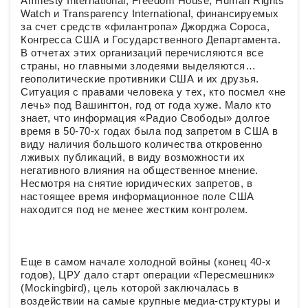
Amnesty International, Freedom House, Human Rights
Watch и Transparency International, финансируемых
за счет средств «филантропа» Джорджа Сороса,
Конгресса США и Государственного Департамента.
В отчетах этих организаций перечисляются все
страны, но главными злодеями выделяются…
геополитические противники США и их друзья.
Ситуация с правами человека у тех, кто посмел «не
лечь» под Вашингтон, год от года хуже. Мало кто
знает, что информация «Радио Свободы» долгое
время в 50-70-х годах была под запретом в США в
виду наличия большого количества откровенно
лживых публикаций, в виду возможности их
негативного влияния на общественное мнение.
Несмотря на снятие юридических запретов, в
настоящее время информационное поле США
находится под не менее жестким контролем.
Еще в самом начале холодной войны (конец 40-х
годов), ЦРУ дало старт операции «Пересмешник»
(Mockingbird), цель которой заключалась в
воздействии на самые крупные медиа-структуры и