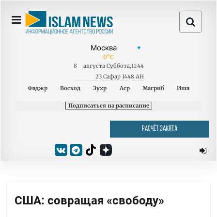
0
°C
8
августа
Суббота
,
11:44
23 Сафар 1448 AH
Фаджр
Восход
Зухр
Аср
Магриб
Иша
Подписаться на расписание
РАСЧЁТ ЗАКЯТА
США: совращая «свободу»