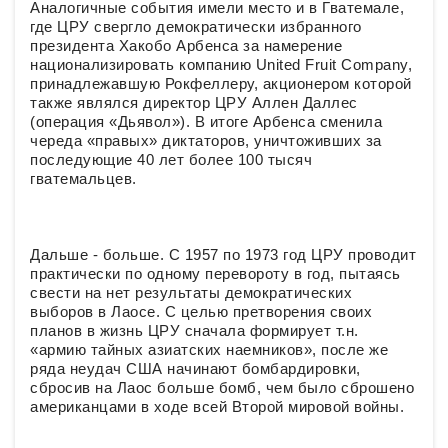
Аналогичные события имели место и в Гватемале,
где ЦРУ свергло демократически избранного
президента Хакобо Арбенса за намерение
национализировать компанию United Fruit Company,
принадлежавшую Рокфеллеру, акционером которой
также являлся директор ЦРУ Аллен Даллес
(операция «Дьявол»). В итоге Арбенса сменила
череда «правых» диктаторов, уничтоживших за
последующие 40 лет более 100 тысяч
гватемальцев.
Дальше - больше. С 1957 по 1973 год ЦРУ проводит
практически по одному перевороту в год, пытаясь
свести на нет результаты демократических
выборов в Лаосе. С целью претворения своих
планов в жизнь ЦРУ сначала формирует т.н.
«армию тайных азиатских наемников», после же
ряда неудач США начинают бомбардировки,
сбросив на Лаос больше бомб, чем было сброшено
американцами в ходе всей Второй мировой войны.