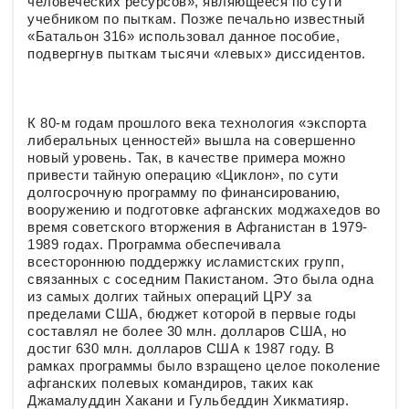
человеческих ресурсов», являющееся по сути
учебником по пыткам. Позже печально известный
«Батальон 316» использовал данное пособие,
подвергнув пыткам тысячи «левых» диссидентов.
К 80-м годам прошлого века технология «экспорта
либеральных ценностей» вышла на совершенно
новый уровень. Так, в качестве примера можно
привести тайную операцию «Циклон», по сути
долгосрочную программу по финансированию,
вооружению и подготовке афганских моджахедов во
время советского вторжения в Афганистан в 1979-
1989 годах. Программа обеспечивала
всестороннюю поддержку исламистских групп,
связанных с соседним Пакистаном. Это была одна
из самых долгих тайных операций ЦРУ за
пределами США, бюджет которой в первые годы
составлял не более 30 млн. долларов США, но
достиг 630 млн. долларов США к 1987 году. В
рамках программы было взращено целое поколение
афганских полевых командиров, таких как
Джамалуддин Хакани и Гульбеддин Хикматияр.