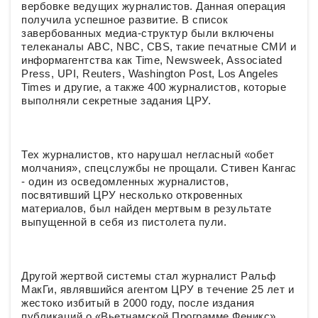
вербовке ведущих журналистов. Данная операция
получила успешное развитие. В список
завербованных медиа-структур были включены
телеканалы ABC, NBC, CBS, такие печатные СМИ и
информагентства как Time, Newsweek, Associated
Press, UPI, Reuters, Washington Post, Los Angeles
Times и другие, а также 400 журналистов, которые
выполняли секретные задания ЦРУ.
Тех журналистов, кто нарушал негласный «обет
молчания», спецслужбы не прощали. Стивен Кангас
- один из осведомленных журналистов,
посвятивший ЦРУ несколько откровенных
материалов, был найден мертвым в результате
выпущенной в себя из пистолета пули.
Другой жертвой системы стал журналист Ральф
МакГи, являвшийся агентом ЦРУ в течение 25 лет и
жестоко избитый в 2000 году, после издания
публикаций о «Вьетнамской Программе Феникс»,