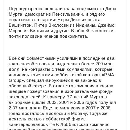
Под подозрение подпали глава подкомитета Джон
Мурта, демократ из Пенсильвании, и ряд его
соратников по партии: Норм Дикс из штата
Вашингтон, Питер Вислоски из Индианы, Джеймс
Моран из Виргинии и другие. В общей сложности -
почти половина членов подкомитета.
Все они совместными усилиями в последние два
года способствовали выделению более 200 млн.
долл. на контракты с теми компаниями, которые
являлись клиентами лоббистской конторы «PMA
Group», специализирующейся на законах в
оборонной сфере. В ответ эта компания вносила
щедрые пожертвования в избирательные фонды
законодателей. К примеру, 77-летний Мурта в
выборные циклы 2002, 2004 и 2006 годов получил
2,37 млн. долл. Еще по миллиону в 2007 и 2008
годах досталось Вислоски и Морану. Тогда же
деятельностью лоббистской фирмы
заинтересовалось ФБР. Лоббистская компания
после рейдов правоохранительных органов и ссор