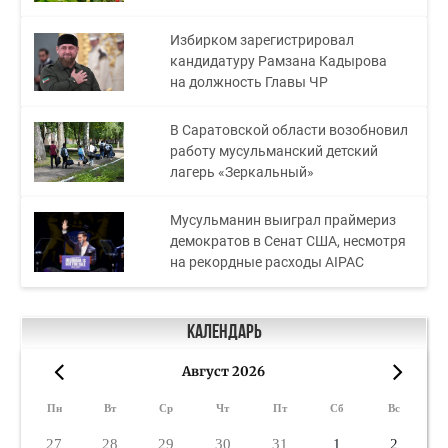
Избирком зарегистрировал
кандидатуру Рамзана Кадырова
на должность Главы ЧР
В Саратовской области возобновил
работу мусульманский детский
лагерь «Зеркальный»
Мусульманин выиграл праймериз
демократов в Сенат США, несмотря
на рекордные расходы AIPAC
Календарь
Август 2026
«
»
Пн
Вт
Ср
Чт
Пт
Сб
Вс
27
28
29
30
31
1
2