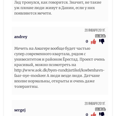
Лед тронулся, как говорится. Значит, не такие
уж плохие люди живут в Дании, если у них
появляются мечети.
20 Января 2011г.
Ответить
andrey
0
Мечеть на Амагере вообще будет частью
супер.современного квартала, рядом с
унивеситетом и районом Ёрестад. Проект очень
красивый, можно псомотреть на
http://www.aok.dk/byen-rundt/artikel/koebenhavn-
faar-nye-moskeer А люди везде люди. Датчане
вполне нормальны, открыты и очень даже
толерантны.
20 Января 2011г.
Ответить
sergej
0