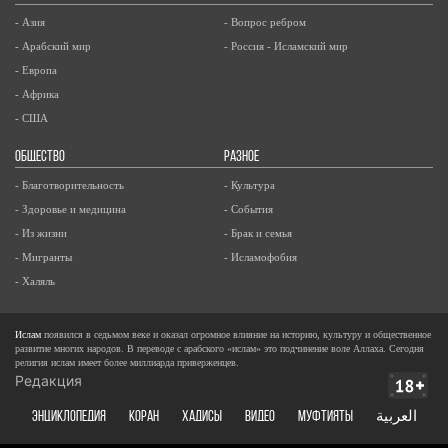
- Азия
- Вопрос ребром
- Арабский мир
- Россия - Исламский мир
- Европа
- Африка
- США
ОБЩЕСТВО
РАЗНОЕ
- Благотворительность
- Культура
- Здоровье и медицина
- События
- Из жизни
- Брак и семья
- Мигранты
- Исламофобия
- Халяль
Ислам
появился в седьмом веке и оказал огромное влияние на историю, культуру и общественное
развитие многих народов. В переводе с арабского «ислам» это подчинение воле Аллаха. Сегодня
религия ислам имеет более миллиарда приверженцев.
Редакция
ЭНЦИКЛОПЕДИЯ
КОРАН
ХАДИСЫ
ВИДЕО
Муфтияты
العربية