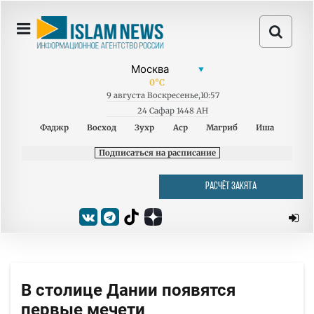
0
°C
9
августа
Воскресенье
,
10:57
24 Сафар 1448 AH
Фаджр
Восход
Зухр
Аср
Магриб
Иша
Подписаться на расписание
РАСЧЁТ ЗАКЯТА
В столице Дании появятся
первые мечети