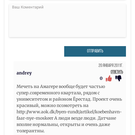
ОТПРАВИТЬ
20 Января 2011г.
Ответить
andrey
0
Мечеть на Амагере вообще будет частью
супер.современного квартала, рядом с
унивеситетом и районом Ёрестад. Проект очень
красивый, можно псомотреть на
http://www.aok.dk/byen-rundt/artikel/koebenhavn-
faar-nye-moskeer А люди везде люди. Датчане
вполне нормальны, открыты и очень даже
толерантны.