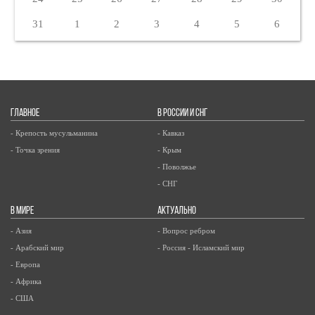
31
1
2
3
4
5
6
ГЛАВНОЕ
В РОССИИ И СНГ
- Крепость мусульманина
- Кавказ
- Точка зрения
- Крым
- Поволжье
- СНГ
В МИРЕ
АКТУАЛЬНО
- Азия
- Вопрос ребром
- Арабский мир
- Россия - Исламский мир
- Европа
- Африка
- США