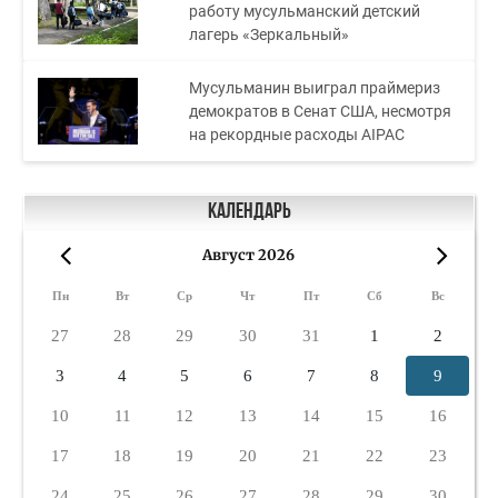
работу мусульманский детский
лагерь «Зеркальный»
Мусульманин выиграл праймериз
демократов в Сенат США, несмотря
на рекордные расходы AIPAC
Календарь
Август 2026
«
»
Пн
Вт
Ср
Чт
Пт
Сб
Вс
27
28
29
30
31
1
2
3
4
5
6
7
8
9
10
11
12
13
14
15
16
17
18
19
20
21
22
23
24
25
26
27
28
29
30