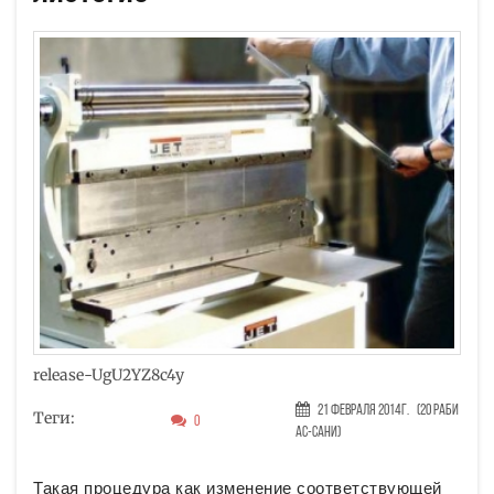
release-UgU2YZ8c4y
21 Февраля 2014г.
(20 Раби
Теги:
0
ас-сани)
Такая процедура как изменение соответствующей