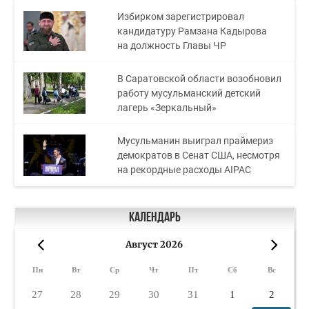
Избирком зарегистрировал
кандидатуру Рамзана Кадырова
на должность Главы ЧР
В Саратовской области возобновил
работу мусульманский детский
лагерь «Зеркальный»
Мусульманин выиграл праймериз
демократов в Сенат США, несмотря
на рекордные расходы AIPAC
Календарь
Август 2026
«
»
Пн
Вт
Ср
Чт
Пт
Сб
Вс
27
28
29
30
31
1
2