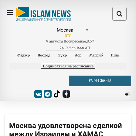
0
°C
9
августа
Воскресенье
,
8:57
24 Сафар 1448 AH
Фаджр
Восход
Зухр
Аср
Магриб
Иша
Подписаться на расписание
РАСЧЁТ ЗАКЯТА
Москва удовлетворена сделкой
между Израилем и ХАМАС