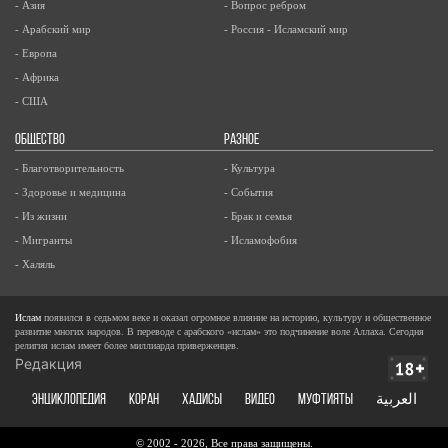
- Азия
- Вопрос ребром
- Арабский мир
- Россия - Исламский мир
- Европа
- Африка
- США
ОБЩЕСТВО
РАЗНОЕ
- Благотворительность
- Культура
- Здоровье и медицина
- События
- Из жизни
- Брак и семья
- Мигранты
- Исламофобия
- Халяль
Ислам
появился в седьмом веке и оказал огромное влияние на историю, культуру и общественное
развитие многих народов. В переводе с арабского «ислам» это подчинение воле Аллаха. Сегодня
религия ислам имеет более миллиарда приверженцев.
Редакция
ЭНЦИКЛОПЕДИЯ
КОРАН
ХАДИСЫ
ВИДЕО
Муфтияты
العربية
© 2002 - 2026, Все права защищены.