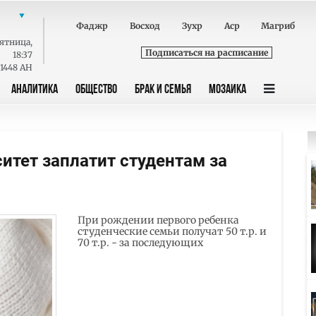
Фаджр
Восход
Зухр
Аср
Магриб
ятница
,
Подписаться на расписание
18:37
 1448 AH
АНАЛИТИКА
ОБЩЕСТВО
БРАК И СЕМЬЯ
МОЗАИКА
итет заплатит студентам за
При рождении первого ребенка
студенческие семьи получат 50 т.р. и
70 т.р. - за последующих