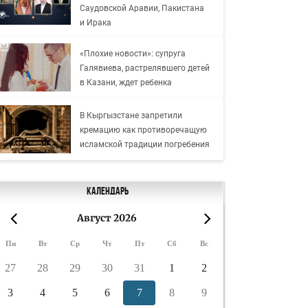
Саудовской Аравии, Пакистана
и Ирака
«Плохие новости»: супруга
Галявиева, растрелявшего детей
в Казани, ждет ребенка
В Кыргызстане запретили
кремацию как противоречащую
исламской традиции погребения
Календарь
Август 2026
«
»
Пн
Вт
Ср
Чт
Пт
Сб
Вс
27
28
29
30
31
1
2
3
4
5
6
7
8
9