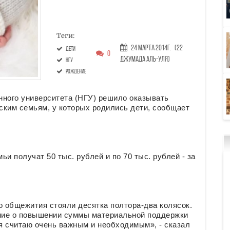
Теги:
24 Марта 2014г.
(22
дети
0
Джумада аль-уля)
НГУ
рождение
нного университета (НГУ) решило оказывать
ким семьям, у которых родились дети, сообщает
и получат 50 тыс. рублей и по 70 тыс. рублей - за
о общежития стояли десятка полтора-два колясок.
ние о повышении суммы материальной поддержки
я считаю очень важным и необходимым», - сказал