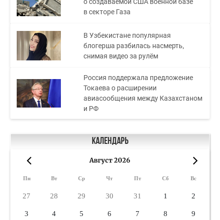
о создаваемой США военной базе
в секторе Газа
В Узбекистане популярная
блогерша разбилась насмерть,
снимая видео за рулём
Россия поддержала предложение
Токаева о расширении
авиасообщения между Казахстаном
и РФ
Календарь
Август 2026
«
»
Пн
Вт
Ср
Чт
Пт
Сб
Вс
27
28
29
30
31
1
2
3
4
5
6
7
8
9