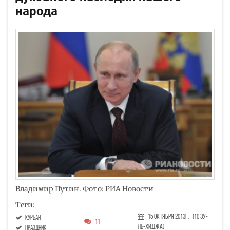
народа
Владимир Путин. Фото: РИА Новости
Теги:
15 Октября 2013г.
(10 Зу-
Курбан
11
ль-хиджа)
праздник