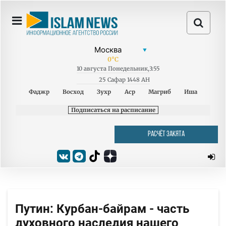
0
°C
10
августа
Понедельник
,
3:55
25 Сафар 1448 AH
Фаджр
Восход
Зухр
Аср
Магриб
Иша
Подписаться на расписание
РАСЧЁТ ЗАКЯТА
Путин: Курбан-байрам - часть
духовного наследия нашего