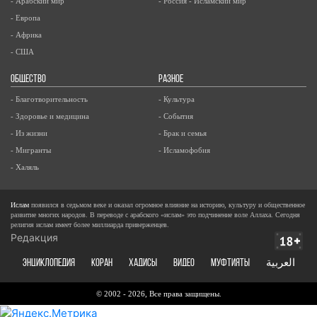
- Арабский мир
- Россия - Исламский мир
- Европа
- Африка
- США
ОБЩЕСТВО
РАЗНОЕ
- Благотворительность
- Культура
- Здоровье и медицина
- События
- Из жизни
- Брак и семья
- Мигранты
- Исламофобия
- Халяль
Ислам
появился в седьмом веке и оказал огромное влияние на историю, культуру и общественное
развитие многих народов. В переводе с арабского «ислам» это подчинение воле Аллаха. Сегодня
религия ислам имеет более миллиарда приверженцев.
Редакция
ЭНЦИКЛОПЕДИЯ
КОРАН
ХАДИСЫ
ВИДЕО
Муфтияты
العربية
© 2002 - 2026, Все права защищены.