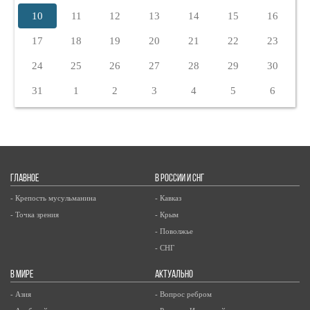
10
11
12
13
14
15
16
17
18
19
20
21
22
23
24
25
26
27
28
29
30
31
1
2
3
4
5
6
ГЛАВНОЕ
В РОССИИ И СНГ
- Крепость мусульманина
- Кавказ
- Точка зрения
- Крым
- Поволжье
- СНГ
В МИРЕ
АКТУАЛЬНО
- Азия
- Вопрос ребром