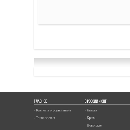
ГЛАВНОЕ
В РОССИИ И СНГ
- Крепость мусульманина
- Кавказ
- Точка зрения
- Крым
- Поволжье