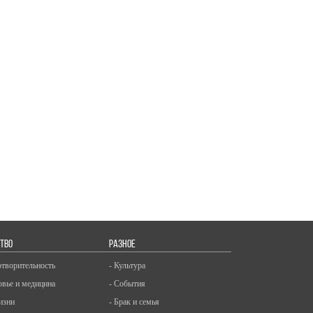
ТВО
РАЗНОЕ
отворительность
- Культура
овье и медицина
- События
изни
- Брак и семья