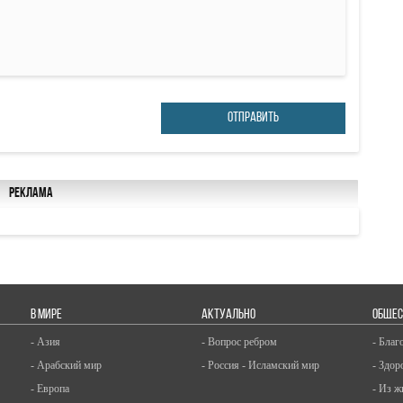
ОТПРАВИТЬ
Реклама
В МИРЕ
АКТУАЛЬНО
ОБЩЕС
- Азия
- Вопрос ребром
- Благ
- Арабский мир
- Россия - Исламский мир
- Здор
- Европа
- Из ж