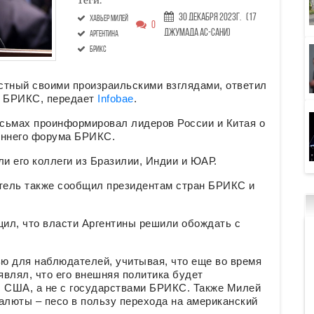
Теги:
30 Декабря 2023г.
(17
Хавьер Милей
0
Джумада ас-сани)
Аргентина
БРИКС
естный своими произраильскими взглядами, ответил
к БРИКС, передает
Infobae
.
исьмах проинформировал лидеров России и Китая о
роннего форума БРИКС.
и его коллеги из Бразилии, Индии и ЮАР.
итель также сообщил президентам стран БРИКС и
ил, что власти Аргентины решили обождать с
ю для наблюдателей, учитывая, что еще во время
влял, что его внешняя политика будет
с США, а не с государствами БРИКС. Также Милей
алюты – песо в пользу перехода на американский