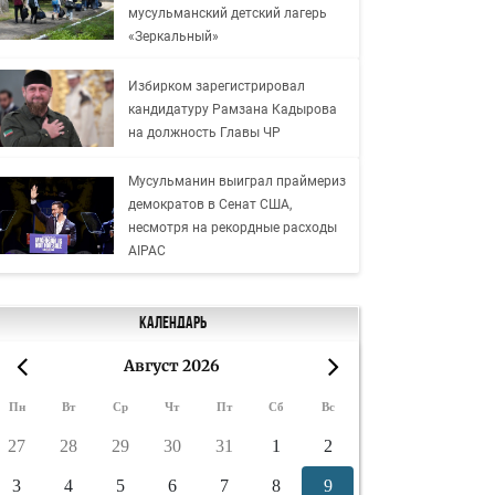
мусульманский детский лагерь
«Зеркальный»
Избирком зарегистрировал
кандидатуру Рамзана Кадырова
на должность Главы ЧР
Мусульманин выиграл праймериз
демократов в Сенат США,
несмотря на рекордные расходы
AIPAC
Календарь
Август 2026
«
»
Пн
Вт
Ср
Чт
Пт
Сб
Вс
27
28
29
30
31
1
2
3
4
5
6
7
8
9