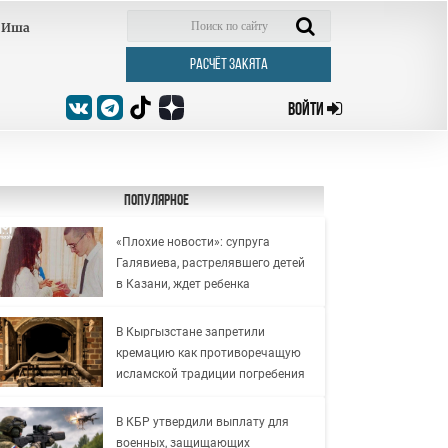
Иша
РАСЧЁТ ЗАКЯТА
ВОЙТИ
Популярное
«Плохие новости»: супруга
Галявиева, растрелявшего детей
в Казани, ждет ребенка
В Кыргызстане запретили
кремацию как противоречащую
исламской традиции погребения
В КБР утвердили выплату для
военных, защищающих