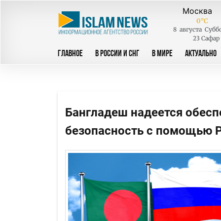
0
°C
8
августа
Субб
23 Сафар
ГЛАВНОЕ
В РОССИИ И СНГ
В МИРЕ
АКТУАЛЬНО
Бангладеш надеется обес
безопасность с помощью 