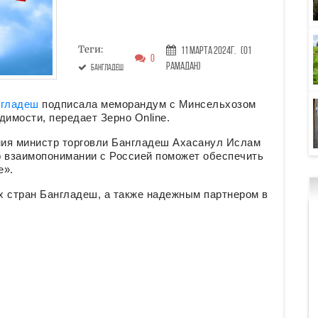
Теги:
11 Марта 2024г.
(01
0
Рамадан)
Бангладеш
нгладеш
подписала меморандум с Минсельхозом
димости, передает Зерно Online.
ния министр торговли Бангладеш Ахасанул Ислам
о взаимопонимании с Россией поможет обеспечить
е».
 стран Бангладеш, а также надежным партнером в