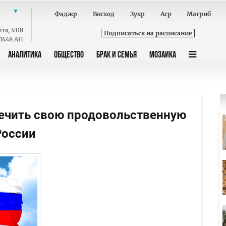
Фаджр
Восход
Зухр
Аср
Магриб
ота
,
4:08
Подписаться на расписание
 1448 AH
АНАЛИТИКА
ОБЩЕСТВО
БРАК И СЕМЬЯ
МОЗАИКА
печить свою продовольственную
России