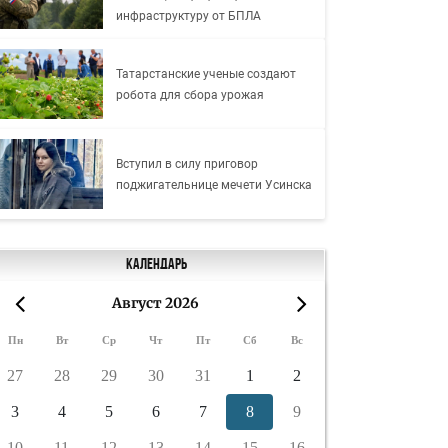
инфраструктуру от БПЛА
Татарстанские ученые создают
робота для сбора урожая
Вступил в силу приговор
поджигательнице мечети Усинска
Календарь
Август 2026
«
»
Пн
Вт
Ср
Чт
Пт
Сб
Вс
27
28
29
30
31
1
2
3
4
5
6
7
8
9
10
11
12
13
14
15
16