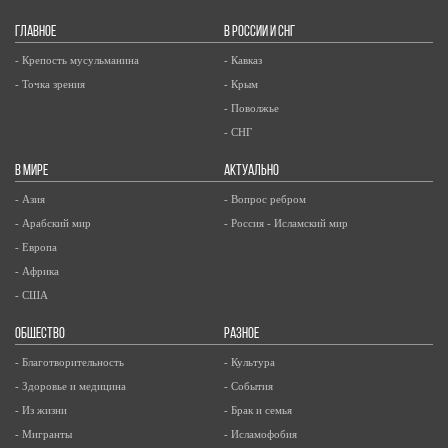
ГЛАВНОЕ
В РОССИИ И СНГ
- Крепость мусульманина
- Кавказ
- Точка зрения
- Крым
- Поволжье
- СНГ
В МИРЕ
АКТУАЛЬНО
- Азия
- Вопрос ребром
- Арабский мир
- Россия - Исламский мир
- Европа
- Африка
- США
ОБЩЕСТВО
РАЗНОЕ
- Благотворительность
- Культура
- Здоровье и медицина
- События
- Из жизни
- Брак и семья
- Мигранты
- Исламофобия