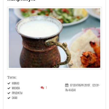
Теги:
Кавказ
07 Сентября 2015г.
(23 Зу-
1
Москва
ль-када)
продукты
СКФО