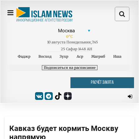
0
°C
10
августа
Понедельник
,
7:45
25 Сафар 1448 AH
Фаджр
Восход
Зухр
Аср
Магриб
Иша
Подписаться на расписание
РАСЧЁТ ЗАКЯТА
Кавказ будет кормить Москву
напрямую