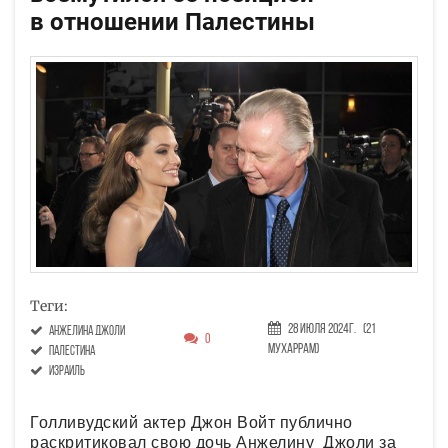
в отношении Палестины
Теги:
28 Июля 2024г.
(21
Анжелина Джоли
0
Мухаррам)
Палестина
Израиль
Голливудский актер Джон Войт публично
раскритиковал свою дочь Анжелину Джоли за