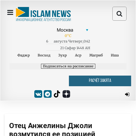
0
°C
6
августа
Четверг
,
0:42
21 Сафар 1448 AH
Фаджр
Восход
Зухр
Аср
Магриб
Иша
Подписаться на расписание
РАСЧЁТ ЗАКЯТА
Отец Анжелины Джоли
возмутился ее позицией