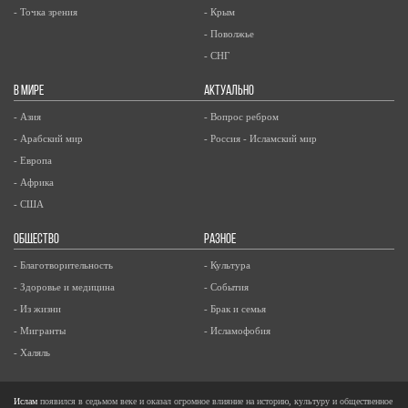
- Точка зрения
- Крым
- Поволжье
- СНГ
В МИРЕ
АКТУАЛЬНО
- Азия
- Вопрос ребром
- Арабский мир
- Россия - Исламский мир
- Европа
- Африка
- США
ОБЩЕСТВО
РАЗНОЕ
- Благотворительность
- Культура
- Здоровье и медицина
- События
- Из жизни
- Брак и семья
- Мигранты
- Исламофобия
- Халяль
Ислам
появился в седьмом веке и оказал огромное влияние на историю, культуру и общественное