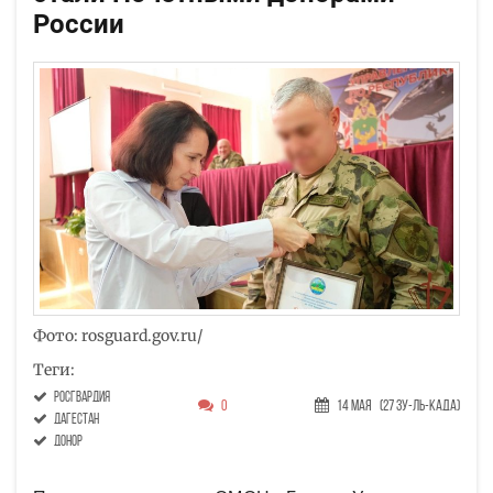
России
Фото: rosguard.gov.ru/
Теги:
Росгвардия
0
14 Мая
(27 Зу-ль-када)
Дагестан
донор