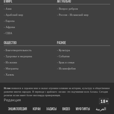
В МИРЕ
АКТУАЛЬНО
- Азия
- Вопрос ребром
- Арабский мир
- Россия - Исламский мир
- Европа
- Африка
- США
ОБЩЕСТВО
РАЗНОЕ
- Благотворительность
- Культура
- Здоровье и медицина
- События
- Из жизни
- Брак и семья
- Мигранты
- Исламофобия
- Халяль
Ислам
появился в седьмом веке и оказал огромное влияние на историю, культуру и общественное
развитие многих народов. В переводе с арабского «ислам» это подчинение воле Аллаха. Сегодня
религия ислам имеет более миллиарда приверженцев.
Редакция
ЭНЦИКЛОПЕДИЯ
КОРАН
ХАДИСЫ
ВИДЕО
Муфтияты
العربية