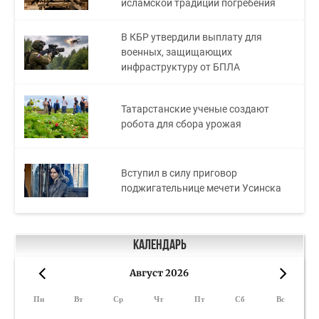
исламской традиции погребения
В КБР утвердили выплату для
военных, защищающих
инфраструктуру от БПЛА
Татарстанские ученые создают
робота для сбора урожая
Вступил в силу приговор
поджигательнице мечети Усинска
Календарь
Август 2026
«
»
Пн
Вт
Ср
Чт
Пт
Сб
Вс