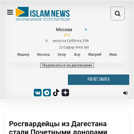
0
°C
8
августа
Суббота
,
7:08
23 Сафар 1448 AH
Фаджр
Восход
Зухр
Аср
Магриб
Иша
Подписаться на расписание
РАСЧЁТ ЗАКЯТА
Росгвардейцы из Дагестана
стали Почетными донорами