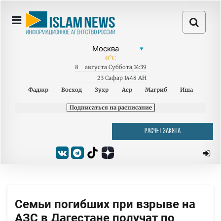
0
°C
8
августа
Суббота
,
14:39
23 Сафар 1448 AH
Фаджр
Восход
Зухр
Аср
Магриб
Иша
Подписаться на расписание
РАСЧЁТ ЗАКЯТА
Семьи погибших при взрыве на
АЗС в Дагестане получат по