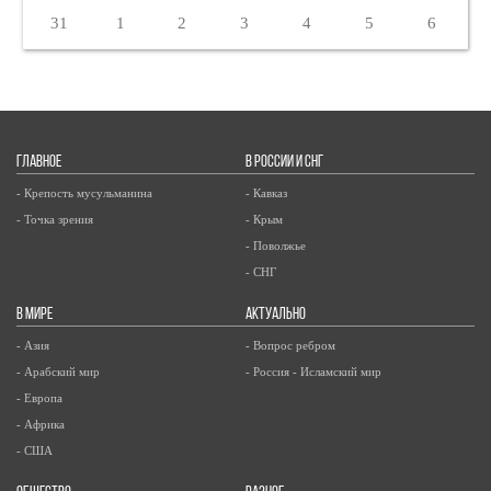
31
1
2
3
4
5
6
ГЛАВНОЕ
В РОССИИ И СНГ
- Крепость мусульманина
- Кавказ
- Точка зрения
- Крым
- Поволжье
- СНГ
В МИРЕ
АКТУАЛЬНО
- Азия
- Вопрос ребром
- Арабский мир
- Россия - Исламский мир
- Европа
- Африка
- США