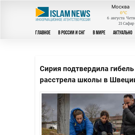
0
°C
6
августа
Четв
21 Сафар
ГЛАВНОЕ
В РОССИИ И СНГ
В МИРЕ
АКТУАЛЬНО
Сирия подтвердила гибель
расстрела школы в Швеци