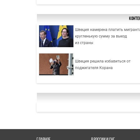
Конте
Швеция намерена платить мигрант
кругленькую сумму за выезд
из страны
Швеция решила избавиться от
поджигателя Корана
ГЛАВНОЕ
В РОССИИ И СНГ