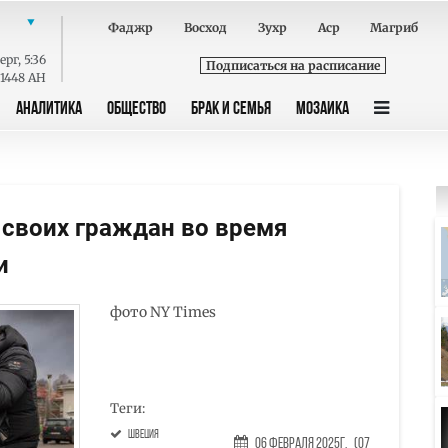
Фаджр
Восход
Зухр
Аср
Магриб
ерг
,
5:36
Подписаться на расписание
 1448 AH
АНАЛИТИКА
ОБЩЕСТВО
БРАК И СЕМЬЯ
МОЗАИКА
 своих граждан во время
и
фото NY Times
Теги:
Швеция
06 Февраля 2025г.
(07