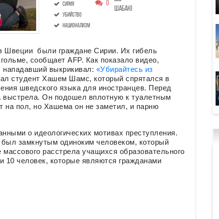
0
Сирия
Шабан)
убийство
национализм
в Швеции были граждане Сирии. Их гибель
гольме, сообщает AFP. Как показало видео,
, нападавший выкрикивал:
«Убирайтесь из
делал студент Хашем Шамс, который спрятался в
чения шведского языка для иностранцев. Перед
а выстрела. Он подошел вплотную к туалетным
 на пол, но Хашема он не заметил, и парню
анными о идеологических мотивах преступления.
 был замкнутым одиноким человеком, который
е массового расстрела учащихся образовательного
и 10 человек, которые являются гражданами