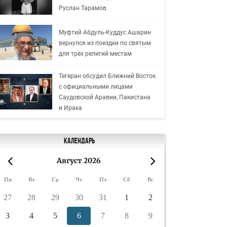
Руслан Тарамов
Муфтий Абдуль-Куддус Ашарин
вернулся из поездки по святым
для трёх религий местам
Тегеран обсудил Ближний Восток
с официальными лицами
Саудовской Аравии, Пакистана
и Ирака
Календарь
Август 2026
«
»
Пн
Вт
Ср
Чт
Пт
Сб
Вс
27
28
29
30
31
1
2
3
4
5
6
7
8
9