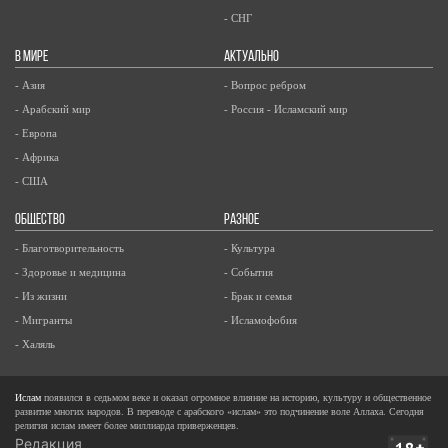
- СНГ
В МИРЕ
АКТУАЛЬНО
- Азия
- Вопрос ребром
- Арабский мир
- Россия - Исламский мир
- Европа
- Африка
- США
ОБЩЕСТВО
РАЗНОЕ
- Благотворительность
- Культура
- Здоровье и медицина
- События
- Из жизни
- Брак и семья
- Мигранты
- Исламофобия
- Халяль
Ислам
появился в седьмом веке и оказал огромное влияние на историю, культуру и общественное
развитие многих народов. В переводе с арабского «ислам» это подчинение воле Аллаха. Сегодня
религия ислам имеет более миллиарда приверженцев.
Редакция