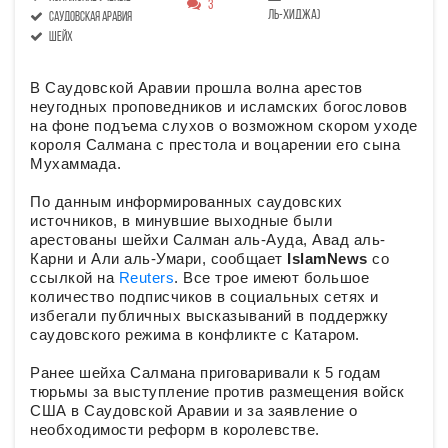
3
ль-хиджа)
саудовская аравия
шейх
В Саудовской Аравии прошла волна арестов
неугодных проповедников и исламских богословов
на фоне подъема слухов о возможном скором уходе
короля Салмана с престола и воцарении его сына
Мухаммада.
По данным информированных саудовских
источников, в минувшие выходные были
арестованы шейхи Салман аль-Ауда, Авад аль-
Карни и Али аль-Умари, сообщает
IslamNews
со
ссылкой на
Reuters
. Все трое имеют большое
количество подписчиков в социальных сетях и
избегали публичных высказываний в поддержку
саудовского режима в конфликте с Катаром.
Ранее шейха Салмана приговаривали к 5 годам
тюрьмы за выступление против размещения войск
США в Саудовской Аравии и за заявление о
необходимости реформ в королевстве.