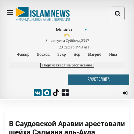
0
°C
8
августа
Суббота
,
23:47
23 Сафар 1448 AH
Фаджр
Восход
Зухр
Аср
Магриб
Иша
Подписаться на расписание
РАСЧЁТ ЗАКЯТА
В Саудовской Аравии арестовали
шейха Салмана аль-Ауда