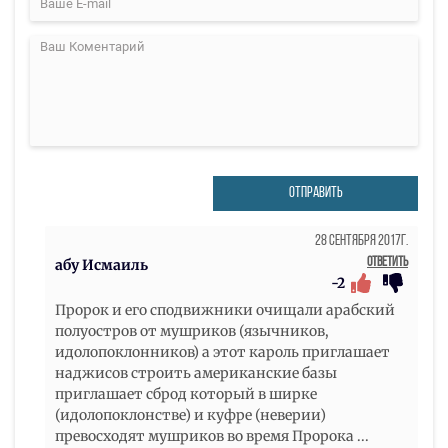
ОТПРАВИТЬ
28 Сентября 2017г.
Ответить
абу Исмаиль
-2
Пророк и его сподвижники очищали арабский
полуостров от мушриков (язычников,
идолопоклонников) а этот кароль приглашает
наджисов строить американские базы
приглашает сброд который в ширке
(идолопоклонстве) и куфре (неверии)
превосходят мушриков во время Пророка ...