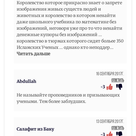
Королевство которое прикрасно знает о запрете
изображения живых существ людей и
животных и королевство в котором ненайти
даже школьного учебника по математике без
изображений, неговоря уже про то что ненайти
денежные купюры без изображений ...
королевство в тюрмах которого сидят больее 350
Исламских Ученых ... однако кто неподдер
...
Читать дальше
16 Сентября 2017г.
Ответить
Abdullah
-3
Не называйте проповедников и призывающих
учеными. Тем более заблудших.
13 Сентября 2017г.
Ответить
Салафит из Баку
-3