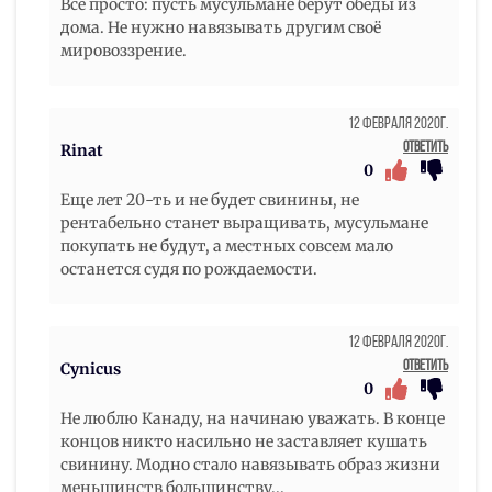
Всё просто: пусть мусульмане берут обеды из
дома. Не нужно навязывать другим своё
мировоззрение.
12 Февраля 2020г.
Ответить
Rinat
0
Еще лет 20-ть и не будет свинины, не
рентабельно станет выращивать, мусульмане
покупать не будут, а местных совсем мало
останется судя по рождаемости.
12 Февраля 2020г.
Ответить
Cynicus
0
Не люблю Канаду, на начинаю уважать. В конце
концов никто насильно не заставляет кушать
свинину. Модно стало навязывать образ жизни
меньшинств большинству...