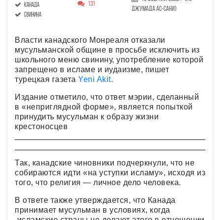
131
канада
Джумада ас-сани)
свинина
Власти канадского Монреаля отказали
мусульманской общине в просьбе исключить из
школьного меню свинину, употребление которой
запрещено в исламе и иудаизме, пишет
турецкая газета
Yeni Akit
.
Издание отметило, что ответ мэрии, сделанный
в «неприглядной форме», является попыткой
принудить мусульман к образу жизни
крестоносцев
Так, канадские чиновники подчеркнули, что не
собираются идти «на уступки исламу», исходя из
того, что религия — личное дело человека.
В ответе также утверждается, что Канада
принимает мусульман в условиях, когда
исламские страны не делают этого в отношении