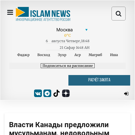
0
°C
6
августа
Четверг
,
18:48
21 Сафар 1448 AH
Фаджр
Восход
Зухр
Аср
Магриб
Иша
Подписаться на расписание
РАСЧЁТ ЗАКЯТА
Власти Канады предложили
мусульманам, недовольным