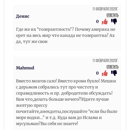
11 Февраля 2020г.
Ответить
Денис
0
Где же их "толерантность"? Почему америка не
орет на весь мир что канада не толерантна? Ах
да, тут же свои
11 Февраля 2020г.
Ответить
Mahmud
0
Вместо мозгов сало! Вместо крови бухло! Мешки
с дерьмом собрались тут про чистоту и
справедливость и пр. добродетели обсуждать!
Вам что,делать больше нечего?!Идите лучше
желтую прессу
почитайте,анекдоты,послушайте "если бы было
море водки..." и т.д. Куда вам до Ислама и
мусульман?Вы себя не знаете!