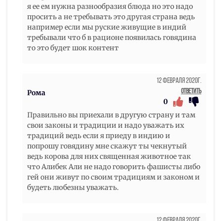
я ее ем нужна разнообразия блюда но это надо
просить а не требывать это другая страна ведь
например если мы руские живущие в индий
требывали что б в рационе появилась говядина
то это будет шок контент
12 Февраля 2020г.
Ответить
Рома
0
Правильно вы приехали в другую страну и там
свои законы и традиции и надо уважать их
традиций ведь если я приеду в индию и
попрошу говядину мне скажут ты чекнутый
ведь корова для них священная животное так
что Алибек Али не надо говорить фашисты либо
гей они живут по своим традициям и законом и
будеть любезны уважать.
12 Февраля 2020г.