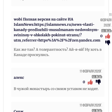
11
wobi Полная версия на сайте ИА
Февраля
IslamNews:https://islamnews.ru/news-vlasti-
2020г.
kanady-predlozhili-musulmanam-nedovolnym-
Ответить
svininoy-v-shkolakh-pokinut-stranu/?
0
utm_referrer=https%3A%2F%2Fzen.yandex.com
Как же так? А толерантность? Ай-я-яй! Ну хоть в
Канаде проснулись.
11 Февраля 2020г.
Ответить
алекс
0
В чужой монастырь со своим уставом не ходят.
11 Февраля 2020г.
Ответить
Серж