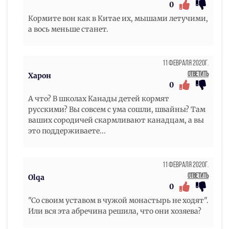
0
Кормите вон как в Китае их, мышами летучими,
а вось меньше станет.
11 Февраля 2020г.
Ответить
Харон
0
А что? В школах Канады детей кормят
русскими? Вы совсем с ума сошли, швайны? Там
ваших сородичей скармливают канадцам, а вы
это поддерживаете...
11 Февраля 2020г.
Ответить
Olqa
0
"Со своим уставом в чужой монастырь не ходят".
Или вся эта абречина решила, что они хозяева?