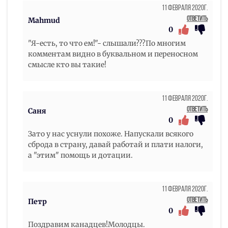
11 Февраля 2020г.
Ответить
Mahmud
0
"Я-есть, то что ем!"- слышали???По многим
комментам видно в буквальном и переносном
смысле кто вы такие!
11 Февраля 2020г.
Ответить
Саня
0
Зато у нас уснули похоже. Напускали всякого
сброда в страну, давай работай и плати налоги,
а "этим" помощь и дотации.
11 Февраля 2020г.
Ответить
Петр
0
Поздравим канадцев!Молодцы.