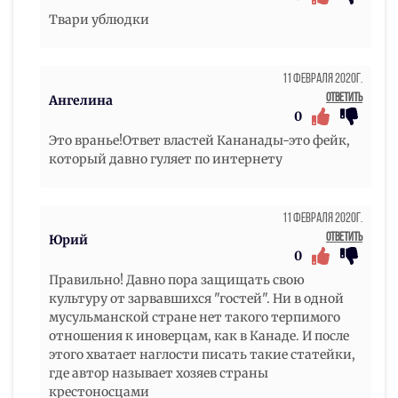
Твари ублюдки
11 Февраля 2020г.
Ответить
Ангелина
0
Это вранье!Ответ властей Кананады-это фейк,
который давно гуляет по интернету
11 Февраля 2020г.
Ответить
Юрий
0
Правильно! Давно пора защищать свою
культуру от зарвавшихся "гостей". Ни в одной
мусульманской стране нет такого терпимого
отношения к иноверцам, как в Канаде. И после
этого хватает наглости писать такие статейки,
где автор называет хозяев страны
крестоносцами