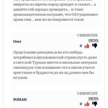
эмираты из европы народ приедет и скажет... а
давайте гей парады проводить... и тоже
правозащитников натравят, что ОАЭ ущемляют
права геев... вам же не понравится такое
11 Февраля 2020г.
Ответить
Олег
0
Представляю реакцию,если кто нибудь
потребовал в мусульманской стране,пусть даже
в светской Турции ввести в школьные завтраки
свинину,на том основании что в школе учатся
христиане и буддисты,ха-ха-ха,далеко они бы
не ушли
11 Февраля 2020г.
Ответить
РОМАН
0