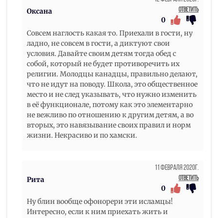
Ответить
Оксана
0
Совсем наглость какая то. Приехали в гости, ну
ладно, не совсем в гости, а диктуют свои
условия. Давайте своим детям тогда обед с
собой, который не будет противоречить их
религии. Молодцы канадцы, правильно делают,
что не идут на поводу. Школа, это общественное
место и не след указывать, что нужно изменить
в её функционале, потому как это элементарно
не вежливо по отношению к другим детям, а во
вторых, это навязывание своих правил и норм
жизни. Некрасиво и по хамски.
11 Февраля 2020г.
Ответить
Рита
0
Ну блин вообще офонорери эти исламцы!
Интересно, если к ним приехать жить и