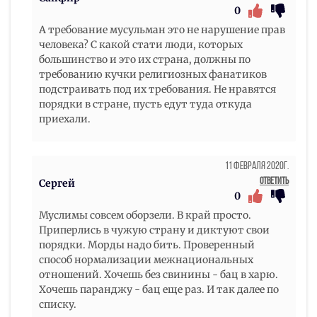
0
А требование мусульман это не нарушение прав
человека? С какой стати люди, которых
большинство и это их страна, должны по
требованию кучки религиозных фанатиков
подстраивать под их требования. Не нравятся
порядки в стране, пусть едут туда откуда
приехали.
11 Февраля 2020г.
Ответить
Сергей
0
Муслимы совсем оборзели. В край просто.
Приперлись в чужую страну и диктуют свои
порядки. Морды надо бить. Проверенный
способ нормализации межнациональных
отношений. Хочешь без свинины - бац в харю.
Хочешь паранджу - бац еще раз. И так далее по
списку.