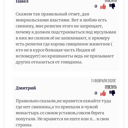
Ответить
Павел
0
Скажем так правильный ответ, дан
монреальскими властями. Вот я люблю есть
свинину, мне религия этого не запрещает,
почему я должен подстраиваться под мусульман
в них же силком её не запихивают, к примеру
есть религия где корова священное животное (
кто не в курсе большая часть Индии её
исповедует) но кришнаиты ведь не призывают
других отказаться от говядины.
11 Февраля 2020г.
Ответить
Дмитрий
0
Правильно сказали,не нравится езжайте туда
где нет свинины,а то приехали в чужой
монастырь со своим уставом,совсем берега
попутали. Не нравится не еште или п... в свои
страны.