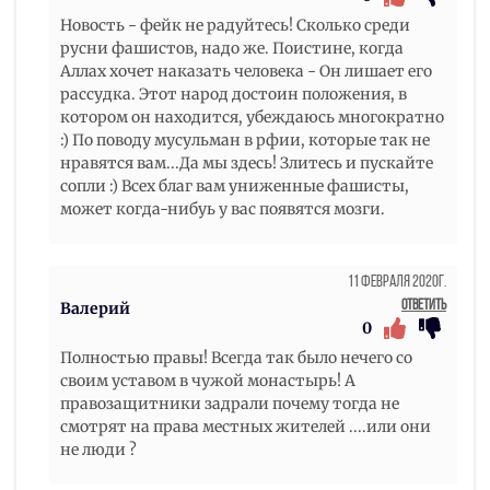
Новость - фейк не радуйтесь! Сколько среди
русни фашистов, надо же. Поистине, когда
Аллах хочет наказать человека - Он лишает его
рассудка. Этот народ достоин положения, в
котором он находится, убеждаюсь многократно
:) По поводу мусульман в рфии, которые так не
нравятся вам...Да мы здесь! Злитесь и пускайте
сопли :) Всех благ вам униженные фашисты,
может когда-нибуь у вас появятся мозги.
11 Февраля 2020г.
Ответить
Валерий
0
Полностью правы! Всегда так было нечего со
своим уставом в чужой монастырь! А
правозащитники задрали почему тогда не
смотрят на права местных жителей ....или они
не люди ?