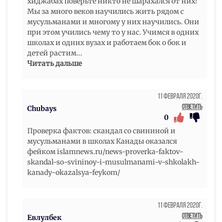
хиджабах поверьте никто не шарахался от них!
Мы за много веков научились жить рядом с
мусульманами и многому у них научились. Они
при этом учились чему то у нас. Учимся в одних
школах и одних вузах и работаем бок о бок и
детей растим
...
Читать дальше
11 Февраля 2020г.
Ответить
Chubays
0
Проверка фактов: скандал со свининой и
мусульманами в школах Канады оказался
фейком islamnews.ru/news-proverka-faktov-
skandal-so-svininoy-i-musulmanami-v-shkolakh-
kanady-okazalsya-feykom/
11 Февраля 2020г.
Ответить
Евлулбек