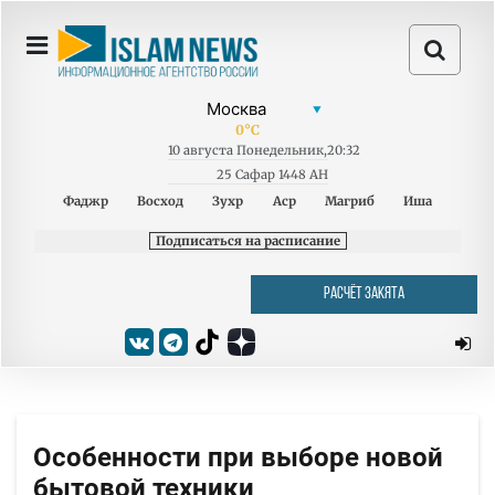
0
°C
10
августа
Понедельник
,
20:32
25 Сафар 1448 AH
Фаджр
Восход
Зухр
Аср
Магриб
Иша
Подписаться на расписание
РАСЧЁТ ЗАКЯТА
Особенности при выборе новой
бытовой техники