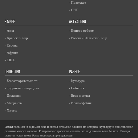
- Поволжье
- СНГ
В МИРЕ
АКТУАЛЬНО
- Азия
- Вопрос ребром
- Арабский мир
- Россия - Исламский мир
- Европа
- Африка
- США
ОБЩЕСТВО
РАЗНОЕ
- Благотворительность
- Культура
- Здоровье и медицина
- События
- Из жизни
- Брак и семья
- Мигранты
- Исламофобия
- Халяль
Ислам
появился в седьмом веке и оказал огромное влияние на историю, культуру и общественное
развитие многих народов. В переводе с арабского «ислам» это подчинение воле Аллаха. Сегодня
религия ислам имеет более миллиарда приверженцев.