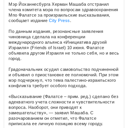
Мэр Йоханнесбурга Херман Машаба отстранил
члена комитета мэра по вопросам здравоохранения
Мпо Фалатсе за произраильские высказывания,
сообщает издание
City Press
.
По данным издания, резонансные заявления
чиновница сделала на конференции
международного альянса «Инициатива друзей
Израиля» (Friends of Israel) 10 июня. Фалатсе
объявила другом Израиля не только себя, но и весь
город.
Градоначальник осудил самовольство подчиненной
и объявил о приостановке ее полномочий. При этом
мэр подчеркнул, что тема палестино-израильского
конфликта требует особого подхода.
«Высказывание (Фалатсе – прим. ред.) сделано без
адекватного учета сложности и чувствительности
вопроса. Наоборот, они приводят к
замешательству», — заявил Машаба. С
разочарованием он отметил, что Фалатсе
приписала ее личную позицию всему городу.