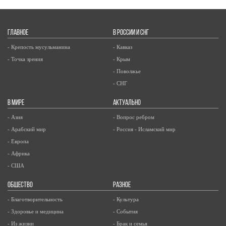
ГЛАВНОЕ
В РОССИИ И СНГ
- Крепость мусульманина
- Кавказ
- Точка зрения
- Крым
- Поволжье
- СНГ
В МИРЕ
АКТУАЛЬНО
- Азия
- Вопрос ребром
- Арабский мир
- Россия - Исламский мир
- Европа
- Африка
- США
ОБЩЕСТВО
РАЗНОЕ
- Благотворительность
- Культура
- Здоровье и медицина
- События
- Из жизни
- Брак и семья