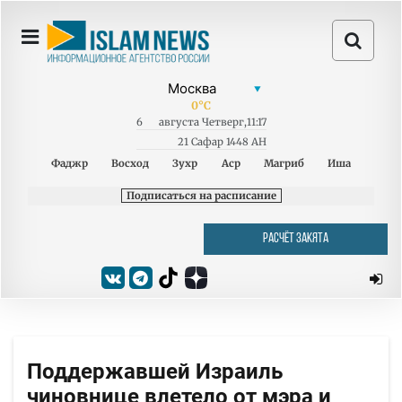
0
°C
6
августа
Четверг
,
11:17
21 Сафар 1448 AH
Фаджр
Восход
Зухр
Аср
Магриб
Иша
Подписаться на расписание
РАСЧЁТ ЗАКЯТА
Поддержавшей Израиль
чиновнице влетело от мэра и