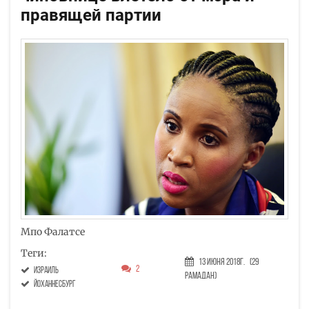
правящей партии
Мпо Фалатсе
Теги:
13 Июня 2018г.
(29
2
Израиль
Рамадан)
Йоханнесбург