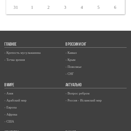
31
1
2
3
4
5
6
ГЛАВНОЕ
В РОССИИ И СНГ
- Крепость мусульманина
- Кавказ
- Точка зрения
- Крым
- Поволжье
- СНГ
В МИРЕ
АКТУАЛЬНО
- Азия
- Вопрос ребром
- Арабский мир
- Россия - Исламский мир
- Европа
- Африка
- США