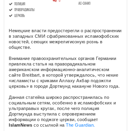
0
ас-сани)
полиция
праворадикалы
церковь
Немецкие власти предостерегли о распространении
в западных СМИ сфабрикованных исламофобских
новостей, сеющих межрелигиозную рознь в
обществе.
Внимание правоохранительных органов Германии
привлекла статья на праворадикальном
американском информационно-аналитическом
сайте Breitbart, в которой утверждалось, что некие
«исламисты с криками Аллаху Акбар подожгли
церковь» в городе Дортмунд накануне Нового года.
Данная статейка широко распространилась по
социальным сетям, особенно в исламофобских и
ультраправых кругах, после чего полиция
Дортмунда выступила с опровержением
информации о поджоге церкви, сообщает
IslamNews
со ссылкой на
The Guardian.