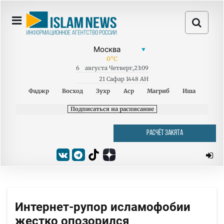
0
°C
6
августа
Четверг
,
23:09
21 Сафар 1448 AH
Фаджр
Восход
Зухр
Аср
Магриб
Иша
Подписаться на расписание
РАСЧЁТ ЗАКЯТА
Интернет-рупор исламофобии
жестко опозорился