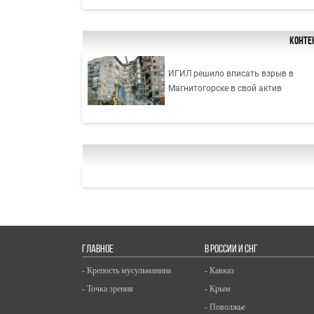
Конте
ИГИЛ решило вписать взрыв в
Магнитогорске в свой актив
ГЛАВНОЕ
В РОССИИ И СНГ
- Крепость мусульманина
- Кавказ
- Точка зрения
- Крым
- Поволжье