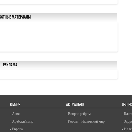
кстные материалы
Реклама
В МИРЕ
АКТУАЛЬНО
ОБЩЕС
- Азия
- Вопрос ребром
- Благ
- Арабский мир
- Россия - Исламский мир
- Здор
- Европа
- Из ж