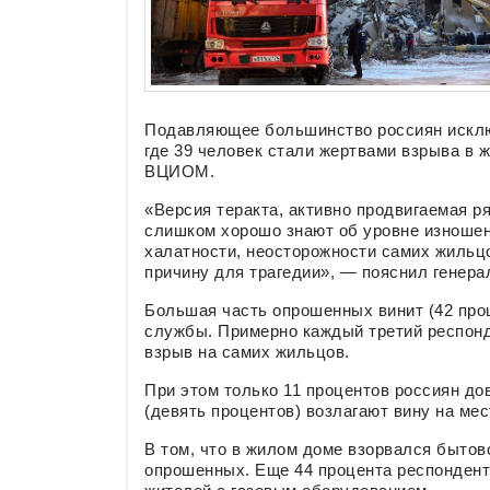
Подавляющее большинство россиян исключ
где 39 человек стали жертвами взрыва в
ВЦИОМ.
«Версия теракта, активно продвигаемая р
слишком хорошо знают об уровне изношен
халатности, неосторожности самих жильц
причину для трагедии», — пояснил гене
Большая часть опрошенных винит (42 пр
службы. Примерно каждый третий респонде
взрыв на самих жильцов.
При этом только 11 процентов россиян д
(девять процентов) возлагают вину на ме
В том, что в жилом доме взорвался бытов
опрошенных. Еще 44 процента респондент