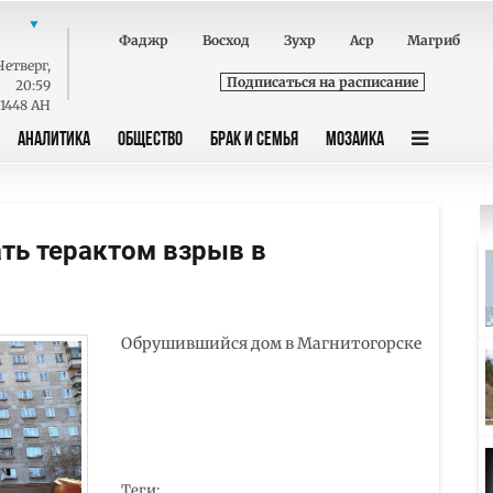
Фаджр
Восход
Зухр
Аср
Магриб
Четверг
,
Подписаться на расписание
20:59
 1448 AH
АНАЛИТИКА
ОБЩЕСТВО
БРАК И СЕМЬЯ
МОЗАИКА
ать терактом взрыв в
Обрушившийся дом в Магнитогорске
Теги: