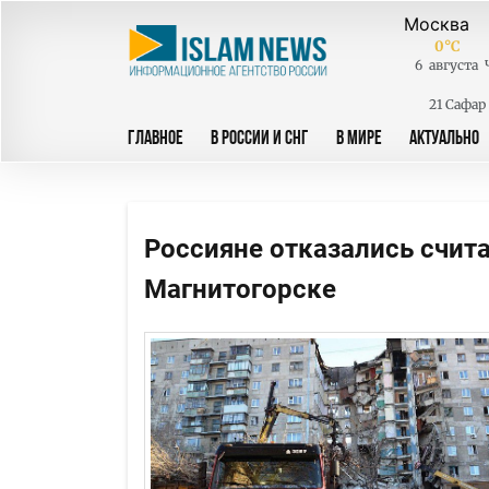
0
°C
6
августа
21 Сафар
ГЛАВНОЕ
В РОССИИ И СНГ
В МИРЕ
АКТУАЛЬНО
Россияне отказались счит
Магнитогорске