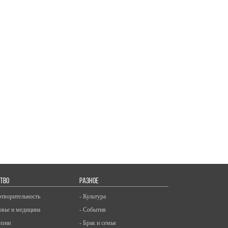
ТВО
РАЗНОЕ
отворительность
- Культура
овье и медицина
- События
изни
- Брак и семья