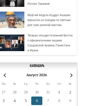
Руслан Тарамов
Муфтий Абдуль-Куддус Ашарин
вернулся из поездки по святым
для трёх религий местам
Тегеран обсудил Ближний Восток
с официальными лицами
Саудовской Аравии, Пакистана
и Ирака
Календарь
Август 2026
«
»
Пн
Вт
Ср
Чт
Пт
Сб
Вс
27
28
29
30
31
1
2
3
4
5
6
7
8
9