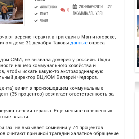
29 Января 2019г.
(22
Магнитогорск
0
Джумада аль-уля)
теракт
ВЦИОМ
ают версию теракта в трагедии в Магнитогорске,
 жилом доме 31 декабря Таковы
данные
опроса
ядом СМИ, не вызвала доверия у россиян. Люди
ности нашего коммунального хозяйства и
ов, чтобы искать какую-то экстраординарную
ральный директор ВЦИОМ Валерий Федоров.
оцента) винит в произошедшем коммунальные
нт (35 процентов) возлагает ответственность за
оверяют версии теракта. Еще меньше опрошенных
стные власти.
ой газ, не вызывает сомнений у 74 процентов
ов считают причиной трагедии халатное обращение