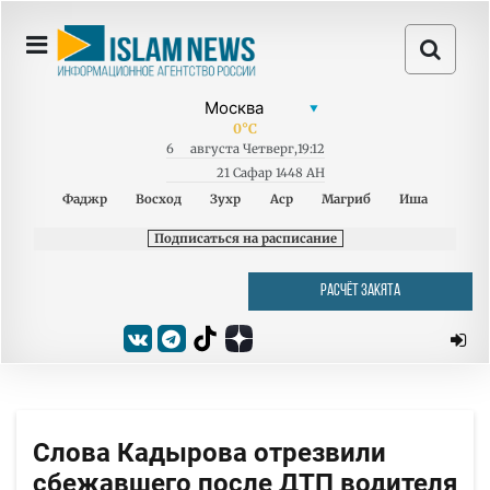
0
°C
6
августа
Четверг
,
19:12
21 Сафар 1448 AH
Фаджр
Восход
Зухр
Аср
Магриб
Иша
Подписаться на расписание
РАСЧЁТ ЗАКЯТА
Слова Кадырова отрезвили
сбежавшего после ДТП водителя