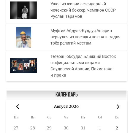
Ушел из жизни легендарный
чеченский боксер, чемпион СССР
Руслан Тарамов
Муфтий Абдуль-Куддус Ашарин
вернулся из поездки по святым для
трёх религий местам
Тегеран обсудил Ближний Восток
с официальными лицами
Саудовской Аравии, Пакистана
и Ирака
Календарь
Август 2026
«
»
Пн
Вт
Ср
Чт
Пт
Сб
Вс
27
28
29
30
31
1
2