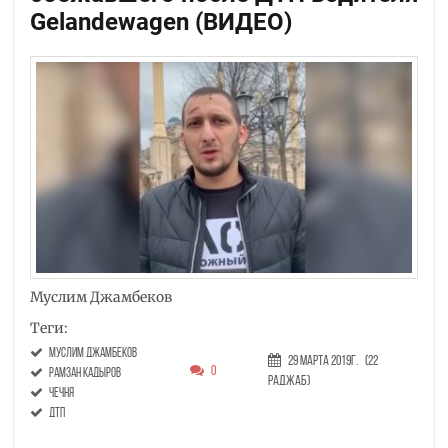
Gelandewagen (ВИДЕО)
Муслим Джамбеков
Теги:
Муслим Джамбеков
29 Марта 2019г.
(22
0
Рамзан Кадыров
Раджаб)
Чечня
дтп