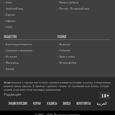
- Азия
- Вопрос ребром
- Арабский мир
- Россия - Исламский мир
- Европа
- Африка
- США
ОБЩЕСТВО
РАЗНОЕ
- Благотворительность
- Культура
- Здоровье и медицина
- События
- Из жизни
- Брак и семья
- Мигранты
- Исламофобия
- Халяль
Ислам
появился в седьмом веке и оказал огромное влияние на историю, культуру и общественное
развитие многих народов. В переводе с арабского «ислам» это подчинение воле Аллаха. Сегодня
религия ислам имеет более миллиарда приверженцев.
Редакция
ЭНЦИКЛОПЕДИЯ
КОРАН
ХАДИСЫ
ВИДЕО
Муфтияты
العربية
© 2002 - 2026, Все права защищены.