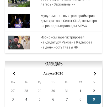
лагерь «Зеркальный»
Мусульманин выиграл праймериз
демократов в Сенат США, несмотря
на рекордные расходы AIPAC
Избирком зарегистрировал
кандидатуру Рамзана Кадырова
на должность Главы ЧР
Календарь
Август 2026
«
»
Пн
Вт
Ср
Чт
Пт
Сб
Вс
27
28
29
30
31
1
2
3
4
5
6
7
8
9