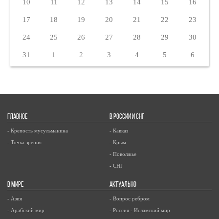
10
11
12
13
14
15
16
17
18
19
20
21
22
23
24
25
26
27
28
29
30
31
1
2
3
4
5
6
ГЛАВНОЕ
В РОССИИ И СНГ
- Крепость мусульманина
- Кавказ
- Точка зрения
- Крым
- Поволжье
- СНГ
В МИРЕ
АКТУАЛЬНО
- Азия
- Вопрос ребром
- Арабский мир
- Россия - Исламский мир