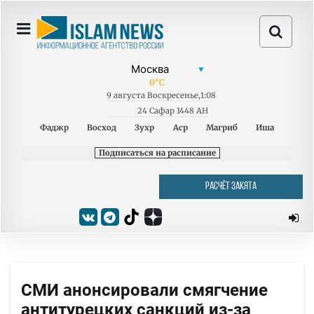
0
°C
9
августа
Воскресенье
,
1:08
24 Сафар 1448 AH
Фаджр
Восход
Зухр
Аср
Магриб
Иша
Подписаться на расписание
РАСЧЁТ ЗАКЯТА
СМИ анонсировали смягчение
антитурецких санкций из-за