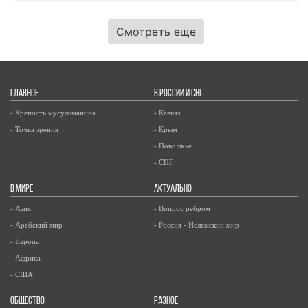
Смотреть еще
ГЛАВНОЕ
В РОССИИ И СНГ
- Крепость мусульманина
- Кавказ
- Точка зрения
- Крым
- Поволжье
- СНГ
В МИРЕ
АКТУАЛЬНО
- Азия
- Вопрос ребром
- Арабский мир
- Россия - Исламский мир
- Европа
- Африка
- США
ОБЩЕСТВО
РАЗНОЕ