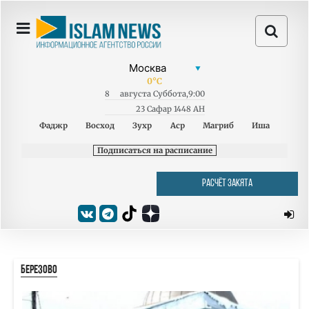
0
°C
8
августа
Суббота
,
9:00
23 Сафар 1448 AH
Фаджр
Восход
Зухр
Аср
Магриб
Иша
Подписаться на расписание
РАСЧЁТ ЗАКЯТА
БЕРЕЗОВО