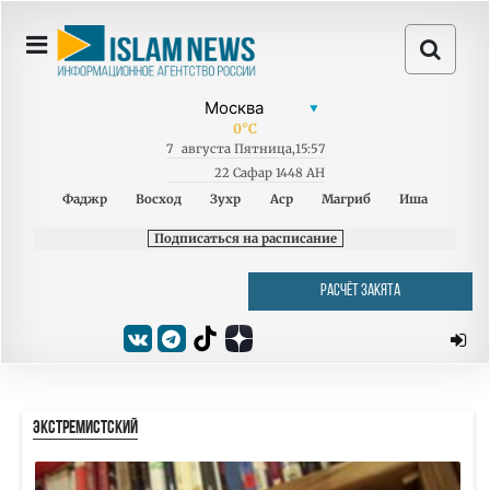
0
°C
7
августа
Пятница
,
15:57
22 Сафар 1448 AH
Фаджр
Восход
Зухр
Аср
Магриб
Иша
Подписаться на расписание
РАСЧЁТ ЗАКЯТА
ЭКСТРЕМИСТСКИЙ