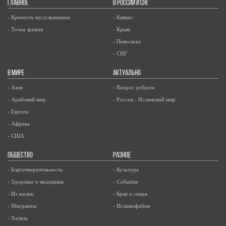
ГЛАВНОЕ
В РОССИИ И СНГ
- Крепость мусульманина
- Кавказ
- Точка зрения
- Крым
- Поволжье
- СНГ
В МИРЕ
АКТУАЛЬНО
- Азия
- Вопрос ребром
- Арабский мир
- Россия - Исламский мир
- Европа
- Африка
- США
ОБЩЕСТВО
РАЗНОЕ
- Благотворительность
- Культура
- Здоровье и медицина
- События
- Из жизни
- Брак и семья
- Мигранты
- Исламофобия
- Халяль