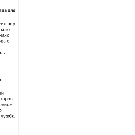
ань для
их пор
ского
нако
овые
...
о
ый
торов-
рвис»
о
служба
.