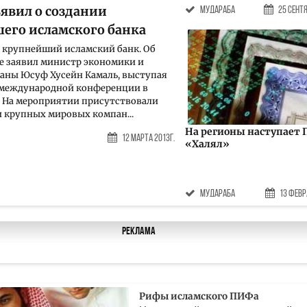
ъявил о создании
мудараба
25 Сентя
его исламского банка
т крупнейший исламский банк. Об
е заявил министр экономики и
аны Юсуф Хусейн Камаль, выступая
 международной конференции в
. На мероприятии присутствовали
 крупных мировых компан...
На регионы наступает
12 Марта 2013г.
«Халял»
мудараба
13 Февр
Реклама
Рифы исламского ПИФа