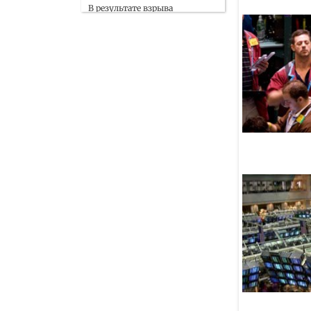
В результате взрыва
в автобусе в пригороде
Дамаска пострадали 14
человек
07 Августа
Узбекистан и Казахстан
совместно укрепляют бизнес-
связи с Сирией и Ираком
07 Августа
Обзор СМИ 7.08.2026
07 Августа
Новая мечеть увековечила
память героически
погибшего российского
полицейского
07 Августа
Депутат Хамитов
инициировал введение