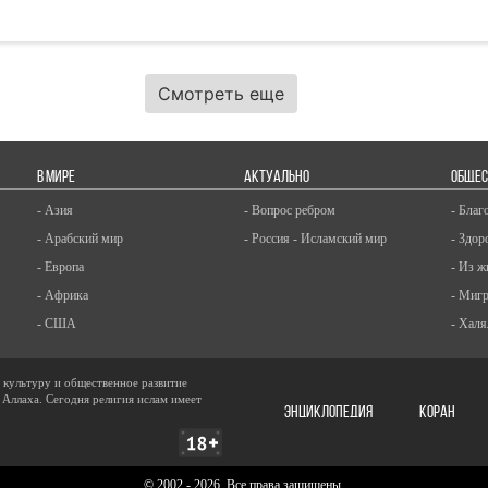
Смотреть еще
В МИРЕ
АКТУАЛЬНО
ОБЩЕС
- Азия
- Вопрос ребром
- Благ
- Арабский мир
- Россия - Исламский мир
- Здор
- Европа
- Из ж
- Африка
- Миг
- США
- Халя
, культуру и общественное развитие
 Аллаха. Сегодня религия ислам имеет
ЭНЦИКЛОПЕДИЯ
КОРАН
© 2002 - 2026, Все права защищены.