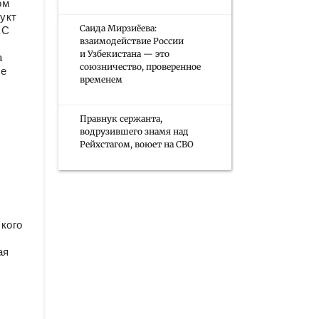
ом
укт
Саида Мирзиёева:
КС
взаимодействие России
и Узбекистана — это
а
союзничество, проверенное
ые
временем
Правнук сержанта,
водрузившего знамя над
Рейхстагом, воюет на СВО
кого
ая