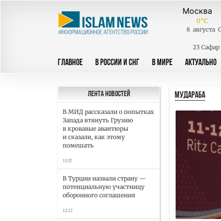
0
°C
8
августа
23 Сафар
ГЛАВНОЕ
В РОССИИ И СНГ
В МИРЕ
АКТУАЛЬНО
МУДАРАБА
Лента новостей
В МИД рассказали о попытках
Запада втянуть Грузию
в кровавые авантюры
и сказали, как этому
помешать
13:17
В Турции назвали страну —
потенциальную участницу
оборонного соглашения
12:12