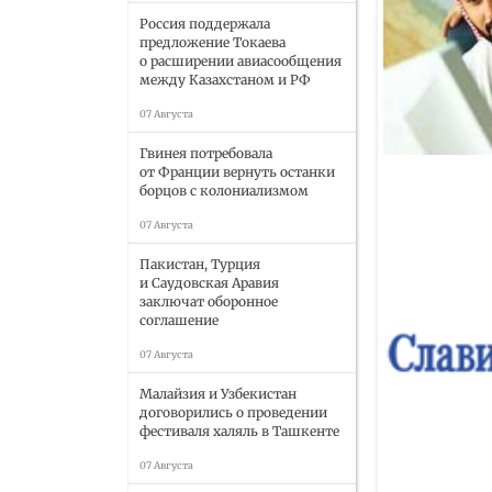
Россия поддержала
предложение Токаева
о расширении авиасообщения
между Казахстаном и РФ
07 Августа
Гвинея потребовала
от Франции вернуть останки
борцов с колониализмом
07 Августа
Пакистан, Турция
и Саудовская Аравия
заключат оборонное
соглашение
07 Августа
Малайзия и Узбекистан
договорились о проведении
фестиваля халяль в Ташкенте
07 Августа