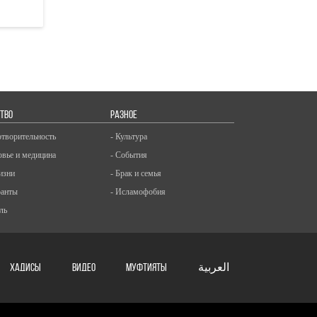
ТВО
РАЗНОЕ
отворительность
- Культура
овье и медицина
- События
изни
- Брак и семья
ранты
- Исламофобия
ль
ХАДИСЫ
ВИДЕО
Муфтияты
العربية