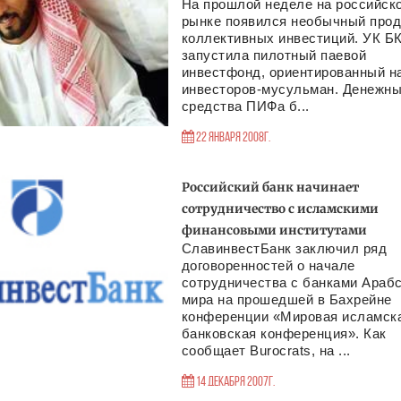
На прошлой неделе на российск
рынке появился необычный прод
коллективных инвестиций. УК Б
запустила пилотный паевой
инвестфонд, ориентированный н
инвесторов-мусульман. Денежн
средства ПИФа б...
22 Января 2008г.
Российский банк начинает
сотрудничество с исламскими
финансовыми институтами
СлавинвестБанк заключил ряд
договоренностей о начале
сотрудничества с банками Арабс
мира на прошедшей в Бахрейне
конференции «Мировая исламск
банковская конференция». Как
сообщает Burocrats, на ...
14 Декабря 2007г.