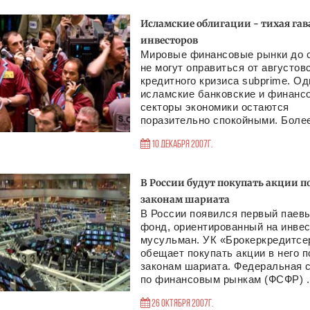
Исламские облигации - тихая гав
инвесторов
Мировые финансовые рынки до с
не могут оправиться от августов
кредитного кризиса subprime. Од
исламские банковские и финанс
секторы экономики остаются
поразительно спокойными. Более
10 Декабря 2007г.
В России будут покупать акции п
законам шариата
В России появился первый паев
фонд, ориентированный на инвес
мусульман. УК «Брокеркредитсе
обещает покупать акции в него п
законам шариата. Федеральная 
по финансовым рынкам (ФСФР) ..
26 Октября 2007г.