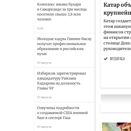
Катар об
Комплекс имама Бухари
в Самарканде за три месяца
крупнейш
посетили свыше 2,8 млн
человек
Катар создае
этом наканун
11:28
финансов стр
на открытии
Молодые кадры Гвинеи-Бисау
столице Дохе
получат профессиональное
руководители
образование в российских
вузах
мудараба
07 Августа
Избирком зарегистрировал
кандидатуру Рамзана
Кадырова на должность
Главы ЧР
07 Августа
Озвучены подробности
о создаваемой США военной
базе в секторе Газа
07 Августа