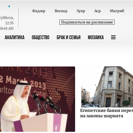
Фаджр
Восход
Зухр
Аср
Магриб
Суббота
,
Подписаться на расписание
12:55
 1448 AH
АНАЛИТИКА
ОБЩЕСТВО
БРАК И СЕМЬЯ
МОЗАИКА
Египетские банки пере
на законы шариата