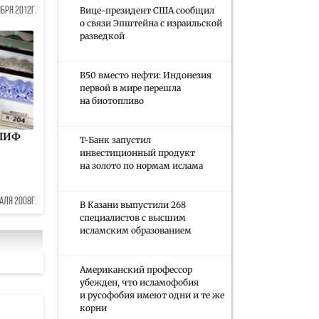
Вице-президент США сообщил
бря 2012г.
о связи Эпштейна с израильской
разведкой
B50 вместо нефти: Индонезия
первой в мире перешла
на биотопливо
 ПИФ
Т-Банк запустил
инвестиционный продукт
на золото по нормам ислама
аля 2008г.
В Казани выпустили 268
специалистов с высшим
исламским образованием
Американский профессор
убежден, что исламофобия
и русофобия имеют одни и те же
корни