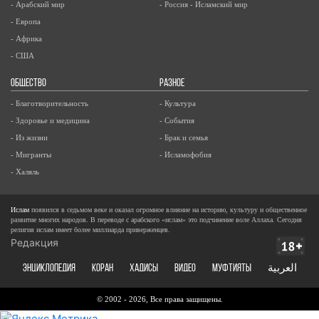
- Арабский мир
- Россия - Исламский мир
- Европа
- Африка
- США
ОБЩЕСТВО
РАЗНОЕ
- Благотворительность
- Культура
- Здоровье и медицина
- События
- Из жизни
- Брак и семья
- Мигранты
- Исламофобия
- Халяль
Ислам
появился в седьмом веке и оказал огромное влияние на историю, культуру и общественное
развитие многих народов. В переводе с арабского «ислам» это подчинение воле Аллаха. Сегодня
религия ислам имеет более миллиарда приверженцев.
Редакция
ЭНЦИКЛОПЕДИЯ
КОРАН
ХАДИСЫ
ВИДЕО
Муфтияты
العربية
© 2002 - 2026, Все права защищены.