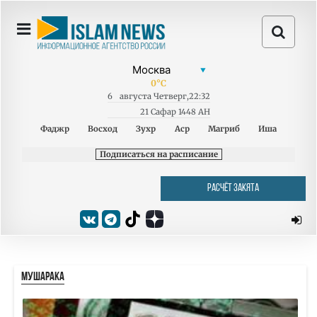
0
°C
6
августа
Четверг
,
22:32
21 Сафар 1448 AH
Фаджр
Восход
Зухр
Аср
Магриб
Иша
Подписаться на расписание
РАСЧЁТ ЗАКЯТА
МУШАРАКА