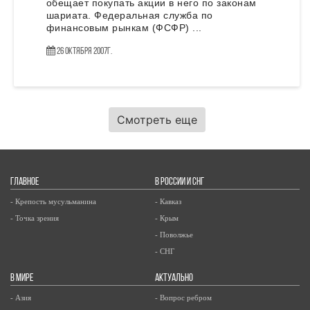
обещает покупать акции в него по законам
шариата. Федеральная служба по
финансовым рынкам (ФСФР) ...
26 Октября 2007г.
Смотреть еще
ГЛАВНОЕ
В РОССИИ И СНГ
- Крепость мусульманина
- Кавказ
- Точка зрения
- Крым
- Поволжье
- СНГ
В МИРЕ
АКТУАЛЬНО
- Азия
- Вопрос ребром