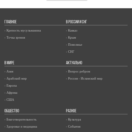
ГЛАВНОЕ
В РОССИИ И СНГ
- Крепость мусульманина
- Кавказ
- Точка зрения
- Крым
- Поволжье
- СНГ
В МИРЕ
АКТУАЛЬНО
- Азия
- Вопрос ребром
- Арабский мир
- Россия - Исламский мир
- Европа
- Африка
- США
ОБЩЕСТВО
РАЗНОЕ
- Благотворительность
- Культура
- Здоровье и медицина
- События