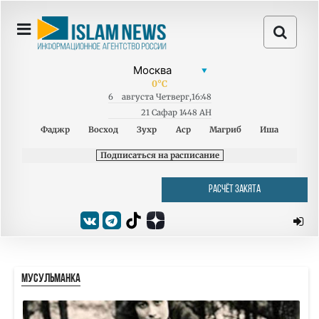
0
°C
6
августа
Четверг
,
16:48
21 Сафар 1448 AH
Фаджр
Восход
Зухр
Аср
Магриб
Иша
Подписаться на расписание
РАСЧЁТ ЗАКЯТА
МУСУЛЬМАНКА